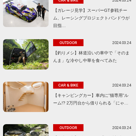
2024.03.24
CAR & BIKE
【ガレージ見学】スーパーGT参戦チー
ム、レーシングプロジェクトバンドウが
目指…
2024.03.24
OUTDOOR
【釣りメシ】林道沿いの車中で「そのま
んま」な冷やし中華を食べてみた
2024.03.24
CAR & BIKE
【キャンピングカー】車内に“猫専用”ル
ーム!? 2万円台から借りられる「にゃ…
2024.03.24
OUTDOOR