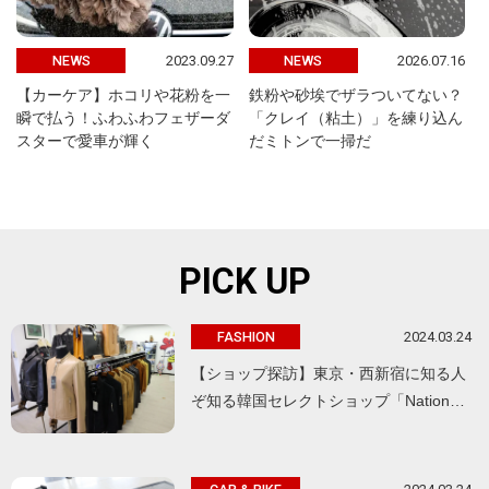
2023.09.27
2026.07.16
NEWS
NEWS
【カーケア】ホコリや花粉を一
鉄粉や砂埃でザラついてない？
瞬で払う！ふわふわフェザーダ
「クレイ（粘土）」を練り込ん
スターで愛車が輝く
だミトンで一掃だ
PICK UP
2024.03.24
FASHION
【ショップ探訪】東京・西新宿に知る人
ぞ知る韓国セレクトショップ「Nation…