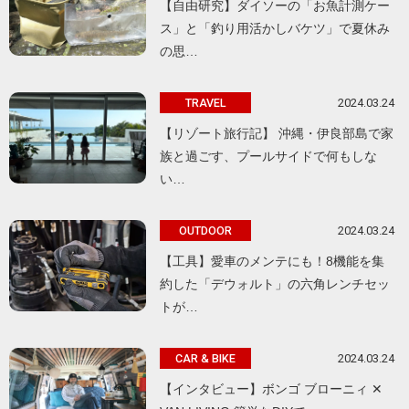
【自由研究】ダイソーの「お魚計測ケー
ス」と「釣り用活かしバケツ」で夏休み
の思…
2024.03.24
TRAVEL
【リゾート旅行記】 沖縄・伊良部島で家
族と過ごす、プールサイドで何もしな
い…
2024.03.24
OUTDOOR
【工具】愛車のメンテにも！8機能を集
約した「デウォルト」の六角レンチセッ
トが…
2024.03.24
CAR & BIKE
【インタビュー】ボンゴ ブローニィ ✕