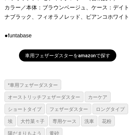
カラー／本体：ブラウンベージュ、ケース：デイト
ナブラック、フィオラノレッド、ビアンコホワイト
●funtabase
車用フェザーダスターをamazonで探す
*車用フェザーダスター
オーストリッチフェザーダスター
カーケア
ショートタイプ
フェザーダスター
ロングタイプ
埃
大竹菜々子
専用ケース
洗車
花粉
陽だまりもよう
黄砂