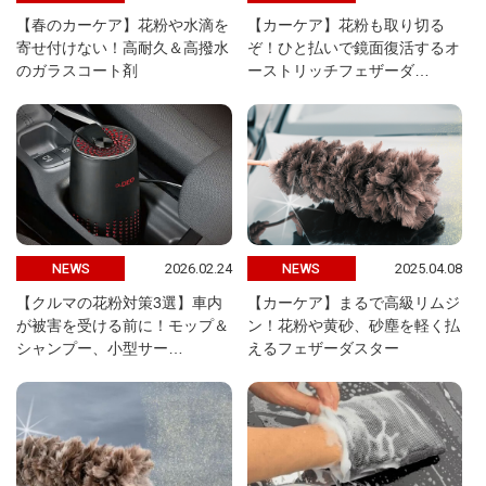
【春のカーケア】花粉や水滴を
【カーケア】花粉も取り切る
寄せ付けない！高耐久＆高撥水
ぞ！ひと払いで鏡面復活するオ
のガラスコート剤
ーストリッチフェザーダ…
2026.02.24
2025.04.08
NEWS
NEWS
【クルマの花粉対策3選】車内
【カーケア】まるで高級リムジ
が被害を受ける前に！モップ＆
ン！花粉や黄砂、砂塵を軽く払
シャンプー、小型サー…
えるフェザーダスター