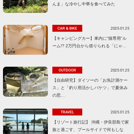
んま」な冷やし中華を食べてみた
2025.01.25
CAR & BIKE
【キャンピングカー】車内に“猫専用”ル
ーム!? 2万円台から借りられる「にゃ…
2025.01.25
OUTDOOR
【自由研究】ダイソーの「お魚計測ケー
ス」と「釣り用活かしバケツ」で夏休み
の思…
2025.01.25
TRAVEL
【リゾート旅行記】 沖縄・伊良部島で家
族と過ごす、プールサイドで何もしな