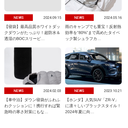
2024.09.15
2024.05.16
NEWS
NEWS
【寝袋】最高品質ホワイトダッ
雨のキャンプでも重宝！反射熱
クダウンがたっぷり！超防水＆
効率を“80%”まで高めたタイベ
透湿のBOCスリーピ…
ック製シュラフカ…
2024.02.03
2023.10.21
NEWS
NEWS
【車中泊】ダウン寝袋がふわふ
【ホンダ】人気SUV「ZR-V」
わクッションに！携行すれば緊
に凛々しいブラックスタイル！
急時の寒さ対策にもな…
2024年夏に向…