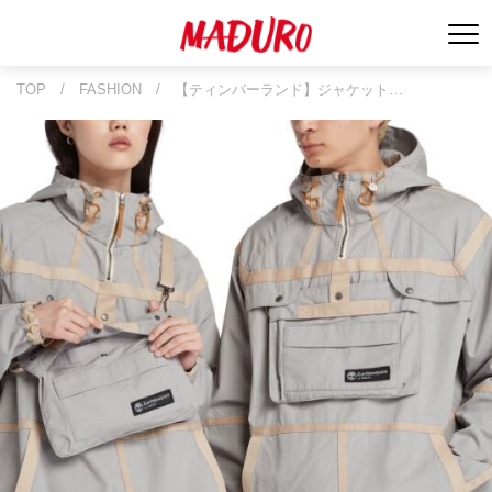
TOP
/
FASHION
/
【ティンバーランド】ジャケット…