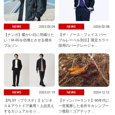
2025.03.04
2026.02.08
NEWS
NEWS
【ナンガ】暖かい日に羽織りた
【ザ・ノース・フェイス パー
い！M-65を彷彿とさせる撥水
プルレーベル別注】限定カラー
ブルゾン
採用のバークレージャ…
2025.01.19
2024.12.12
NEWS
NEWS
【PLST（プラステ）】ビジネ
【ティンバーランド】90年代に
ス＆アウトドア兼用！上品見え
一世風靡した名作モカシンブー
するカジュアルセッ…
ツ復刻！ゴアテック…