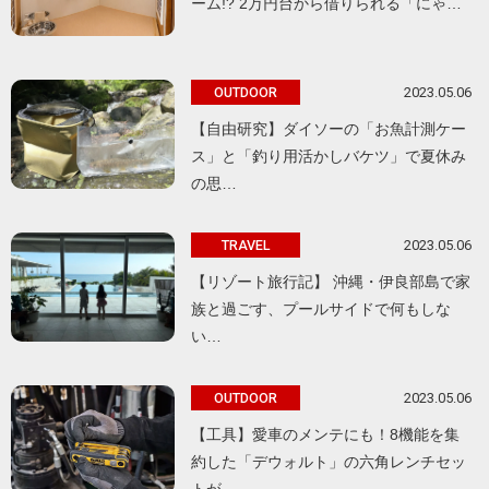
ーム!? 2万円台から借りられる「にゃ…
2023.05.06
OUTDOOR
【自由研究】ダイソーの「お魚計測ケー
ス」と「釣り用活かしバケツ」で夏休み
の思…
2023.05.06
TRAVEL
【リゾート旅行記】 沖縄・伊良部島で家
族と過ごす、プールサイドで何もしな
い…
2023.05.06
OUTDOOR
【工具】愛車のメンテにも！8機能を集
約した「デウォルト」の六角レンチセッ