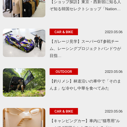
【ショップ探訪】東京・西新宿に知る人
ぞ知る韓国セレクトショップ「Nation…
2023.05.06
CAR & BIKE
【ガレージ見学】スーパーGT参戦チー
ム、レーシングプロジェクトバンドウが
目指…
2023.05.06
OUTDOOR
【釣りメシ】林道沿いの車中で「そのま
んま」な冷やし中華を食べてみた
2023.05.06
CAR & BIKE
【キャンピングカー】車内に“猫専用”ル