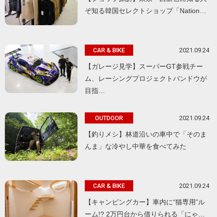
ぞ知る韓国セレクトショップ「Nation…
2021.09.24
CAR & BIKE
【ガレージ見学】スーパーGT参戦チー
ム、レーシングプロジェクトバンドウが
目指…
2021.09.24
OUTDOOR
【釣りメシ】林道沿いの車中で「そのま
んま」な冷やし中華を食べてみた
2021.09.24
CAR & BIKE
【キャンピングカー】車内に“猫専用”ル
ーム!? 2万円台から借りられる「にゃ…