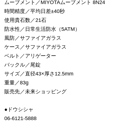
ムーブメント／MIYOTAムーブメント 8N24
時間精度／平均日差±40秒
使用貴石数／21石
防水性／日常生活防水（5ATM）
風防／サファイアガラス
ケース／サファイアガラス
ベルト／アリゲーター
バックル／尾錠
サイズ／直径43×厚さ12.5mm
重量／83g
販売先／未来ショッピング
●ドウシシャ
06-6121-5888