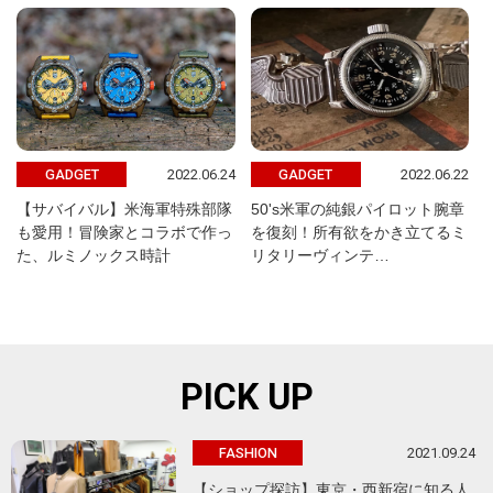
2022.06.24
2022.06.22
GADGET
GADGET
【サバイバル】米海軍特殊部隊
50's米軍の純銀パイロット腕章
も愛用！冒険家とコラボで作っ
を復刻！所有欲をかき立てるミ
た、ルミノックス時計
リタリーヴィンテ…
PICK UP
2021.09.24
FASHION
【ショップ探訪】東京・西新宿に知る人