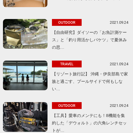
2021.09.24
OUTDOOR
【自由研究】ダイソーの「お魚計測ケー
ス」と「釣り用活かしバケツ」で夏休み
の思…
2021.09.24
TRAVEL
【リゾート旅行記】 沖縄・伊良部島で家
族と過ごす、プールサイドで何もしな
い…
2021.09.24
OUTDOOR
【工具】愛車のメンテにも！8機能を集
約した「デウォルト」の六角レンチセッ
トが…