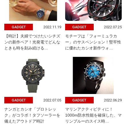
2022.11.19
2022.07.25
GADGET
GADGET
【時計】夫婦でつけたいシチズ
モチーフは「フォーミュラカ
ンの新作ペア！光発電でどんな
ー」のサスペンション！堅牢性
ときも時を刻み続ける…
に優れたカシオ新作ウォ…
2022.07.05
2022.06.29
GADGET
GADGET
ナンガとカシオ「プロトレッ
マリンアクティビティに！
ク」がコラボ！タフソーラーを
1000m防水性能を確保した、マ
備えたアウトドア時計
リンブルーのスイス時…