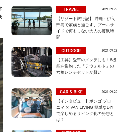
常
TRAVEL
2021.09.29
快
【リゾート旅行記】 沖縄・伊良
部島で家族と過ごす、プールサ
イドで何もしない大人の贅沢時
間
OUTDOOR
2021.09.29
【工具】愛車のメンテにも！8機
能を集約した「デウォルト」の
六角レンチセットが賢い
CAR & BIKE
2021.09.29
【インタビュー】ボンゴ ブロー
ニィ ✕ VAN LIVING 簡単なDIY
で楽しめるリビング化の発想と
は？