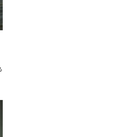
。
る
と