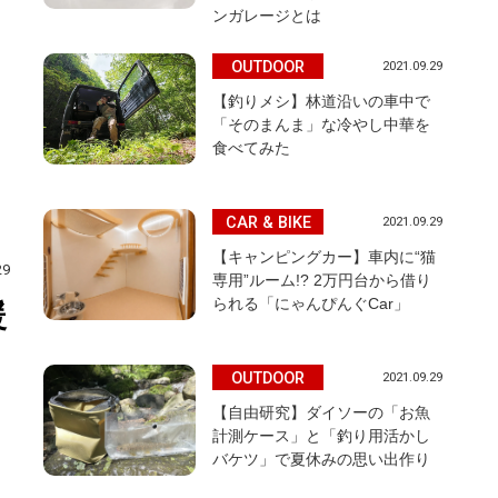
ンガレージとは
OUTDOOR
2021.09.29
【釣りメシ】林道沿いの車中で
「そのまんま」な冷やし中華を
食べてみた
CAR & BIKE
2021.09.29
【キャンピングカー】車内に“猫
29
専用”ルーム!? 2万円台から借り
られる「にゃんぴんぐCar」
暖
OUTDOOR
2021.09.29
【自由研究】ダイソーの「お魚
計測ケース」と「釣り用活かし
バケツ」で夏休みの思い出作り