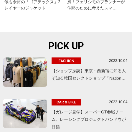
候も余裕の「ゴアテックス」2
風！フェリシモのプランナーが
レイヤーのジャケット
仲間のために考えたスマ…
PICK UP
2022.10.04
FASHION
【ショップ探訪】東京・西新宿に知る人
ぞ知る韓国セレクトショップ「Nation…
2022.10.04
CAR & BIKE
【ガレージ見学】スーパーGT参戦チー
ム、レーシングプロジェクトバンドウが
目指…