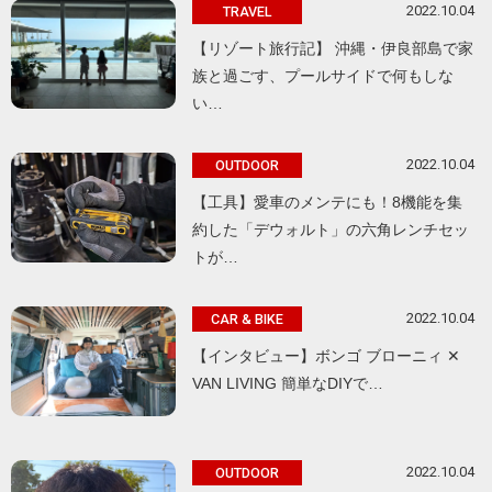
2022.10.04
TRAVEL
【リゾート旅行記】 沖縄・伊良部島で家
族と過ごす、プールサイドで何もしな
い…
2022.10.04
OUTDOOR
【工具】愛車のメンテにも！8機能を集
約した「デウォルト」の六角レンチセッ
トが…
2022.10.04
CAR & BIKE
【インタビュー】ボンゴ ブローニィ ✕
VAN LIVING 簡単なDIYで…
2022.10.04
OUTDOOR