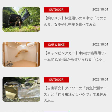
2022.10.04
OUTDOOR
【釣りメシ】林道沿いの車中で「そのま
んま」な冷やし中華を食べてみた
2022.10.04
CAR & BIKE
【キャンピングカー】車内に“猫専用”ル
ーム!? 2万円台から借りられる「にゃ…
2022.10.04
OUTDOOR
【自由研究】ダイソーの「お魚計測ケー
ス」と「釣り用活かしバケツ」で夏休み
の思…