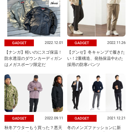
2022.12.01
2022.11.26
GADGET
GADGET
【ナンガ】軽いのにスゴ保温！
【グンゼ】冬キャンプで履きた
防水透湿のダウンカーディガン
い！2重構造、発熱保温中わた
はメガスポーツ限定だ
採用の防寒パンツ
2022.09.11
2021.12.21
GADGET
GADGET
秋冬アウターもう買った？悪天
冬のメンズファッションに新