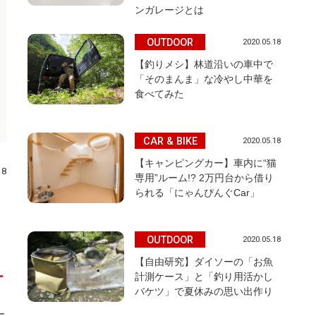
ンガレージとは
OUTDOOR
2020.05.18
【釣りメシ】林道沿いの車中で
「そのまんま」な冷やし中華を
食べてみた
CAR & BIKE
2020.05.18
【キャンピングカー】車内に“猫
18
専用”ルーム!? 2万円台から借り
られる「にゃんぴんぐCar」
OUTDOOR
2020.05.18
【自由研究】ダイソーの「お魚
ー
計測ケース」と「釣り用活かし
バケツ」で夏休みの思い出作り