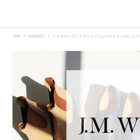
TOP
/
GADGET
/
トゥモローランドでジェイエムウエストンのシュー