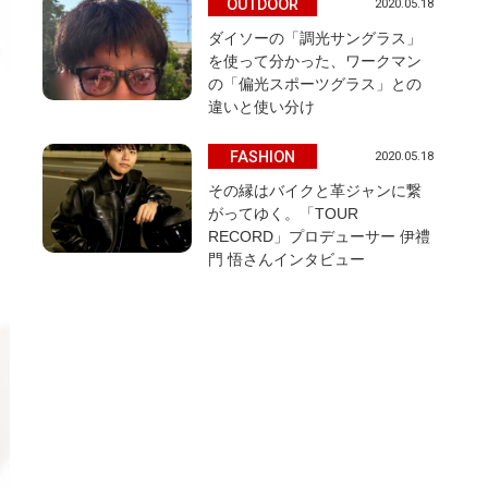
OUTDOOR
2020.05.18
ダイソーの「調光サングラス」
を使って分かった、ワークマン
の「偏光スポーツグラス」との
違いと使い分け
FASHION
2020.05.18
その縁はバイクと革ジャンに繋
がってゆく。「TOUR
RECORD」プロデューサー 伊禮
門 悟さんインタビュー