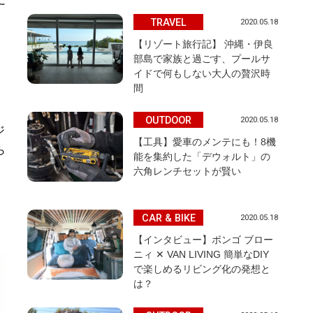
に
TRAVEL
2020.05.18
【リゾート旅行記】 沖縄・伊良
部島で家族と過ごす、プールサ
イドで何もしない大人の贅沢時
間
OUTDOOR
2020.05.18
ジ
【工具】愛車のメンテにも！8機
ら
能を集約した「デウォルト」の
六角レンチセットが賢い
CAR & BIKE
2020.05.18
【インタビュー】ボンゴ ブロー
ニィ ✕ VAN LIVING 簡単なDIY
で楽しめるリビング化の発想と
は？