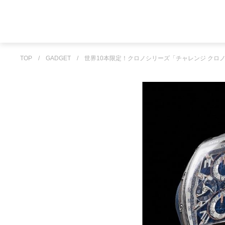
TOP
/
GADGET
/
世界10本限定！クロノシリーズ「チャレンジ クロノ