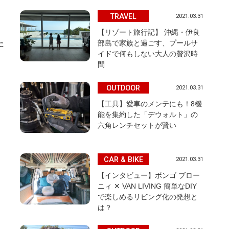
TRAVEL
2021.03.31
【リゾート旅行記】 沖縄・伊良
た
部島で家族と過ごす、プールサ
イドで何もしない大人の贅沢時
間
OUTDOOR
2021.03.31
【工具】愛車のメンテにも！8機
能を集約した「デウォルト」の
六角レンチセットが賢い
CAR & BIKE
2021.03.31
【インタビュー】ボンゴ ブロー
ニィ ✕ VAN LIVING 簡単なDIY
で楽しめるリビング化の発想と
は？