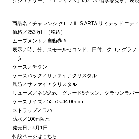
グジュアリー」「エレガンス」の3つの哲学を見事に表
商品名／チャレンジ クロノⅢ-S ARTA リミテッド エデ
価格／253万円（税込）
ムーブメント／自動巻き
表示／時、分、スモールセコンド、日付、クロノグラフ
ーター
ケース／チタン
ケースバック／サファイアクリスタル
風防／サファイアクリスタル
リューズ／ネジ込式、グレード5チタン、クラウンラバ
ケースサイズ／53.70×44.00mm
ストラップ／ラバー
防水／100m防水
発売日／4月1日
特設ページは
こちら