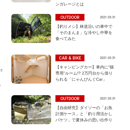
ンガレージとは
OUTDOOR
2021.03.31
【釣りメシ】林道沿いの車中で
「そのまんま」な冷やし中華を
食べてみた
CAR & BIKE
2021.03.31
【キャンピングカー】車内に“猫
31
専用”ルーム!? 2万円台から借り
られる「にゃんぴんぐCar」
A
OUTDOOR
2021.03.31
【自由研究】ダイソーの「お魚
計測ケース」と「釣り用活かし
バケツ」で夏休みの思い出作り