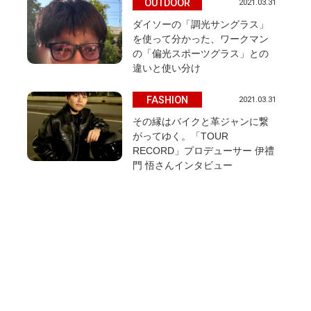
OUTDOOR
2021.03.31
ダイソーの「調光サングラス」
を使って分かった、ワークマン
の「偏光スポーツグラス」との
違いと使い分け
FASHION
2021.03.31
その縁はバイクと革ジャンに繋
がってゆく。「TOUR
RECORD」プロデューサー 伊禮
門 悟さんインタビュー