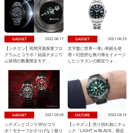
2022.06.17
2021.06.25
GADGET
GADGET
【シチズン】民間月面探査プロ
文字盤に世界一薄い和紙を使
グラムとコラボ！結晶チタニウ
用！幻想的な夜の海をイメージ
ム採用の数量限定モデ…
したシチズンの限定ウォ…
2021.05.05
2023.04.13
GADGET
CULTURE
シチズンとゴジラSPがコラ
【シチズン】売り切れ前にチェ
ボ！モチーフがさりげなく散り
ック「LIGHT in BLACK」限定