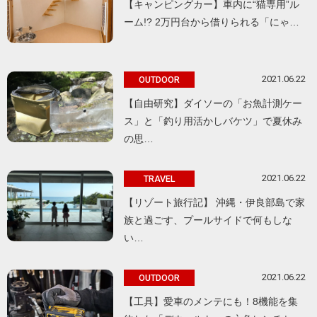
【キャンピングカー】車内に“猫専用”ル
ーム!? 2万円台から借りられる「にゃ…
2021.06.22
OUTDOOR
【自由研究】ダイソーの「お魚計測ケー
ス」と「釣り用活かしバケツ」で夏休み
の思…
2021.06.22
TRAVEL
【リゾート旅行記】 沖縄・伊良部島で家
族と過ごす、プールサイドで何もしな
い…
2021.06.22
OUTDOOR
【工具】愛車のメンテにも！8機能を集