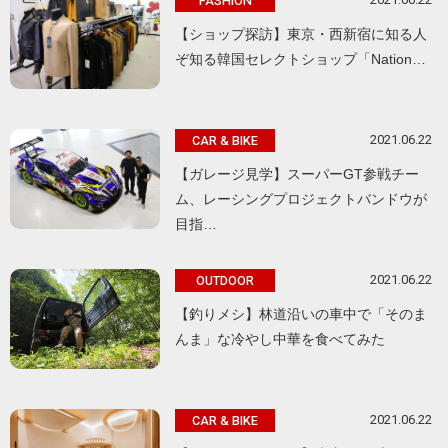
FASHION
【ショップ探訪】東京・西新宿に知る人
ぞ知る韓国セレクトショップ「Nation…
2021.06.22
CAR & BIKE
【ガレージ見学】スーパーGT参戦チー
ム、レーシングプロジェクトバンドウが
目指…
2021.06.22
OUTDOOR
【釣りメシ】林道沿いの車中で「そのま
んま」な冷やし中華を食べてみた
2021.06.22
CAR & BIKE