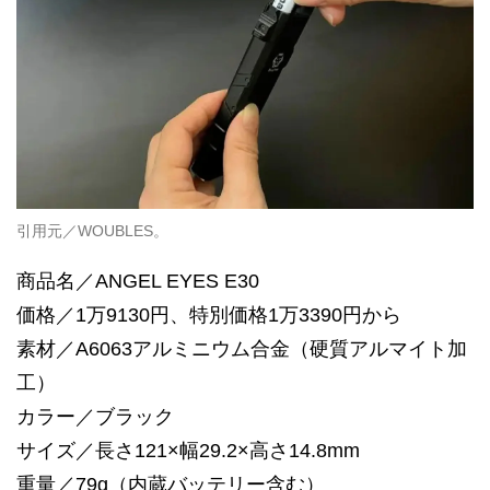
引用元／WOUBLES。
商品名／ANGEL EYES E30
価格／1万9130円、特別価格1万3390円から
素材／A6063アルミニウム合金（硬質アルマイト加
工）
カラー／ブラック
サイズ／長さ121×幅29.2×高さ14.8mm
重量／79g（内蔵バッテリー含む）