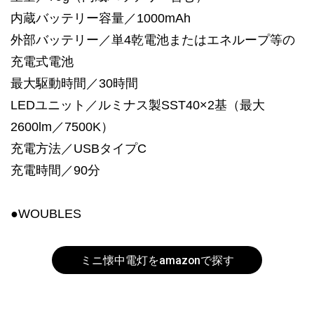
内蔵バッテリー容量／1000mAh
外部バッテリー／単4乾電池またはエネループ等の
充電式電池
最大駆動時間／30時間
LEDユニット／ルミナス製SST40×2基（最大
2600lm／7500K）
充電方法／USBタイプC
充電時間／90分
●WOUBLES
ミニ懐中電灯をamazonで探す