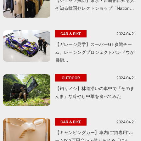
【ショップ探訪】東京・西新宿に知る人
ぞ知る韓国セレクトショップ「Nation…
2024.04.21
CAR & BIKE
【ガレージ見学】スーパーGT参戦チー
ム、レーシングプロジェクトバンドウが
目指…
2024.04.21
OUTDOOR
【釣りメシ】林道沿いの車中で「そのま
んま」な冷やし中華を食べてみた
2024.04.21
CAR & BIKE
【キャンピングカー】車内に“猫専用”ル
ーム!? 2万円台から借りられる「にゃ…