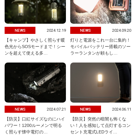
2024.12.19
2024.09.20
NEWS
NEWS
【キャンプ】やさしく照らす暖
灯りと電源をこれ一台に集約！
色光からSOSモードまで！シー
モバイルバッテリー搭載のソー
ンを超えて使える多…
ラーランタンが頼もし…
2024.07.21
2024.06.11
NEWS
NEWS
【防災】口紅サイズなのにハイ
【防災】突然の暗闇も怖くな
パワー！1200ルーメンで明る
い！人を感知して点灯するコン
く照らす懐中電灯の…
セント充電式LEDライ…