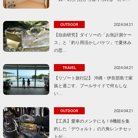
2024.04.21
OUTDOOR
【自由研究】ダイソーの「お魚計測ケー
ス」と「釣り用活かしバケツ」で夏休み
の思…
2024.04.21
TRAVEL
【リゾート旅行記】 沖縄・伊良部島で家
族と過ごす、プールサイドで何もしな
い…
2024.04.21
OUTDOOR
【工具】愛車のメンテにも！8機能を集
約した「デウォルト」の六角レンチセッ
トが…