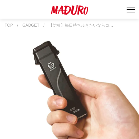
TOP
/
GADGET
/
【防災】毎日持ち歩きたいならコ…