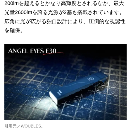
200lmを超えるとかなり高輝度とされるなか、最大
光量2600lmを誇る光源が2基も搭載されています。
広角に光が広がる独自設計により、圧倒的な視認性
を確保。
引用元／WOUBLES。