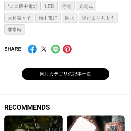
*ミニ懐中電灯
LED
停電
充電式
大竹菜々子
懐中電灯
防水
陽だまりもよう
非常時
SHARE
同じカテゴリの記事一覧
RECOMMENDS