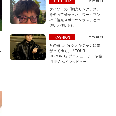
OUTDOOR
2024.01.11
ダイソーの「調光サングラス」
を使って分かった、ワークマン
の「偏光スポーツグラス」との
違いと使い分け
FASHION
2024.01.11
その縁はバイクと革ジャンに繋
ス
がってゆく。「TOUR
RECORD」プロデューサー 伊禮
門 悟さんインタビュー