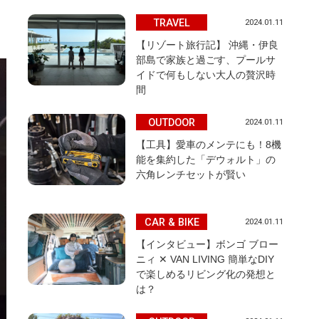
TRAVEL
2024.01.11
【リゾート旅行記】 沖縄・伊良
部島で家族と過ごす、プールサ
イドで何もしない大人の贅沢時
間
OUTDOOR
2024.01.11
【工具】愛車のメンテにも！8機
能を集約した「デウォルト」の
六角レンチセットが賢い
CAR & BIKE
2024.01.11
【インタビュー】ボンゴ ブロー
ニィ ✕ VAN LIVING 簡単なDIY
で楽しめるリビング化の発想と
は？