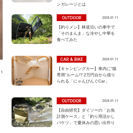
ンガレージとは
OUTDOOR
2024.01.11
【釣りメシ】林道沿いの車中で
「そのまんま」な冷やし中華を
食べてみた
CAR & BIKE
2024.01.11
【キャンピングカー】車内に“猫
11
専用”ルーム!? 2万円台から借り
られる「にゃんぴんぐCar」
OUTDOOR
2024.01.11
【自由研究】ダイソーの「お魚
計測ケース」と「釣り用活かし
バケツ」で夏休みの思い出作り