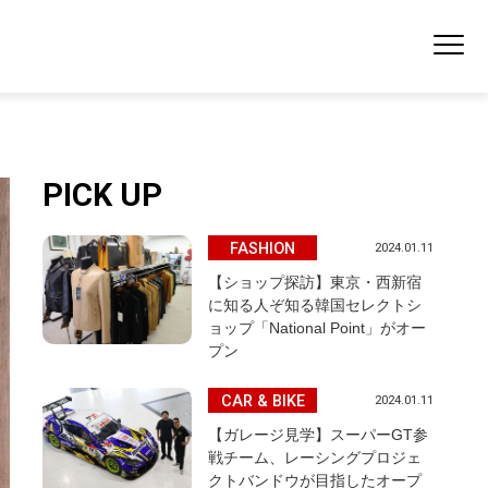
PICK UP
FASHION
2024.01.11
【ショップ探訪】東京・西新宿
に知る人ぞ知る韓国セレクトシ
ョップ「National Point」がオー
プン
CAR & BIKE
2024.01.11
【ガレージ見学】スーパーGT参
戦チーム、レーシングプロジェ
クトバンドウが目指したオープ