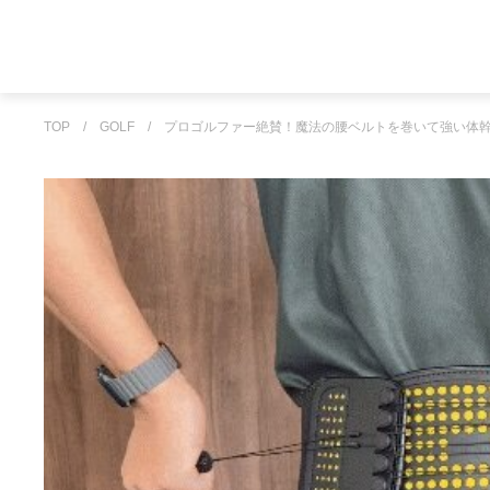
TOP
/
GOLF
/
プロゴルファー絶賛！魔法の腰ベルトを巻いて強い体