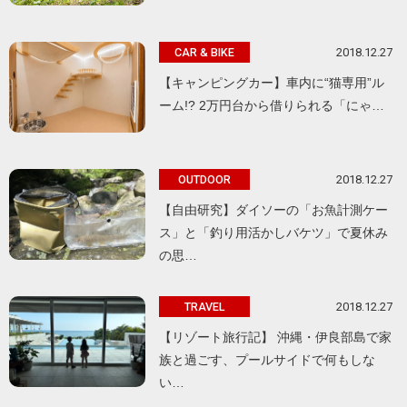
2018.12.27
CAR & BIKE
【キャンピングカー】車内に“猫専用”ル
ーム!? 2万円台から借りられる「にゃ…
2018.12.27
OUTDOOR
【自由研究】ダイソーの「お魚計測ケー
ス」と「釣り用活かしバケツ」で夏休み
の思…
2018.12.27
TRAVEL
【リゾート旅行記】 沖縄・伊良部島で家
族と過ごす、プールサイドで何もしな
い…