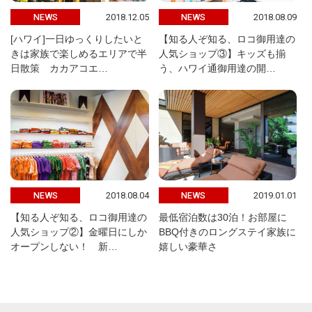
2018.12.05
2018.08.09
NEWS
NEWS
[ハワイ]一日ゆっくりしたいと
【知る人ぞ知る、ロコ御用達の
きは家族で楽しめるエリアで半
人気ショップ③】キッズも揃
日散策 カカアコエ…
う、ハワイ通御用達の開…
2018.08.04
2019.01.01
NEWS
NEWS
【知る人ぞ知る、ロコ御用達の
最低宿泊数は30泊！お部屋に
人気ショップ②】金曜日にしか
BBQ付きのロングステイ家族に
オープンしない！ 新…
嬉しい豪華さ