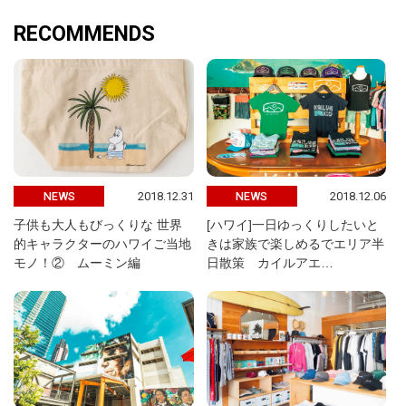
RECOMMENDS
2018.12.31
2018.12.06
NEWS
NEWS
子供も大人もびっくりな 世界
[ハワイ]一日ゆっくりしたいと
的キャラクターのハワイご当地
きは家族で楽しめるでエリア半
モノ！② ムーミン編
日散策 カイルアエ…