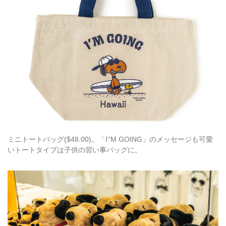
ミニトートバッグ($48.00)。「I''M GOING」のメッセージも可愛
いトートタイプは子供の習い事バッグに。