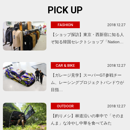
PICK UP
2018.12.27
FASHION
【ショップ探訪】東京・西新宿に知る人
ぞ知る韓国セレクトショップ「Nation…
2018.12.27
CAR & BIKE
【ガレージ見学】スーパーGT参戦チー
ム、レーシングプロジェクトバンドウが
目指…
2018.12.27
OUTDOOR
【釣りメシ】林道沿いの車中で「そのま
んま」な冷やし中華を食べてみた