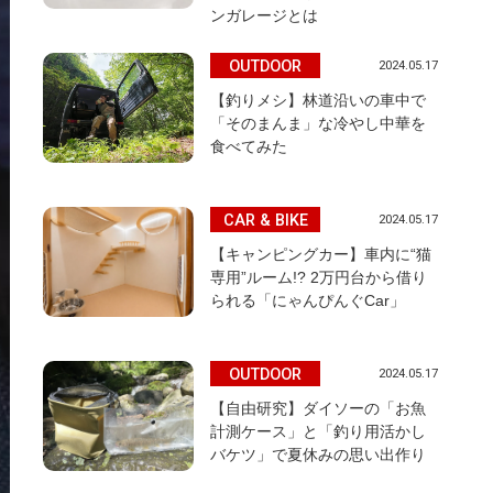
ンガレージとは
OUTDOOR
2024.05.17
【釣りメシ】林道沿いの車中で
「そのまんま」な冷やし中華を
食べてみた
CAR & BIKE
2024.05.17
【キャンピングカー】車内に“猫
専用”ルーム!? 2万円台から借り
られる「にゃんぴんぐCar」
OUTDOOR
2024.05.17
【自由研究】ダイソーの「お魚
計測ケース」と「釣り用活かし
バケツ」で夏休みの思い出作り