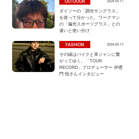
OUTDOOR
2024.05.17
ダイソーの「調光サングラス」
を使って分かった、ワークマン
の「偏光スポーツグラス」との
違いと使い分け
FASHION
2024.05.17
その縁はバイクと革ジャンに繋
がってゆく。「TOUR
RECORD」プロデューサー 伊禮
門 悟さんインタビュー