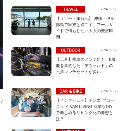
TRAVEL
2024.05.17
【リゾート旅行記】 沖縄・伊良
部島で家族と過ごす、プールサ
イドで何もしない大人の贅沢時
間
OUTDOOR
2024.05.17
【工具】愛車のメンテにも！8機
能を集約した「デウォルト」の
六角レンチセットが賢い
CAR & BIKE
2024.05.17
【インタビュー】ボンゴ ブロー
17
ニィ ✕ VAN LIVING 簡単なDIY
ト
で楽しめるリビング化の発想と
は？