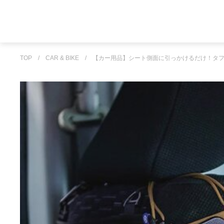
TOP
/
CAR & BIKE
/
【カー用品】シート側面に引っかけるだけ！タフ