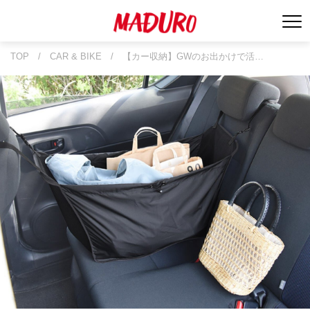
TOP
/
CAR & BIKE
/
【カー収納】GWのお出かけで活…