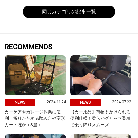
同じカテゴリの記事一覧
RECOMMENDS
2024.11.24
2024.07.22
NEWS
NEWS
カーケアやガレージ作業に便
【カー用品】荷物もかけられる
利！折りたためる踏み台や変形
便利仕様！柔らかグリップ装着
カートほか＜3選＞
で乗り降りスムーズ