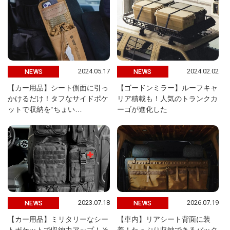
2024.05.17
2024.02.02
NEWS
NEWS
【カー用品】シート側面に引っ
【ゴードンミラー】ルーフキャ
かけるだけ！タフなサイドポケ
リア積載も！人気のトランクカ
ットで収納を“ちょい…
ーゴが進化した
2023.07.18
2026.07.19
NEWS
NEWS
【カー用品】ミリタリーなシー
【車内】リアシート背面に装
トポケットで収納力アップ！そ
着！たっぷり収納できるバック