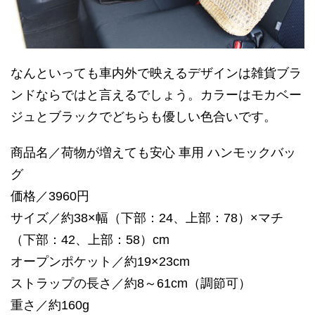
なんといっても車内外で映えるデザインは雑貨ブラ
ンドならではと言えるでしょう。カラーはモカベー
ジュとブラックでどちらも優しい色合いです。
商品名／荷物が増えても安心 車用 ハンモックバッ
グ
価格／3960円
サイズ／約38×幅（下部：24、上部：78）×マチ
（下部：42、上部：58）cm
オープンポケット／約19×23cm
ストラップの長さ／約8～61cm（調節可）
重さ／約160g