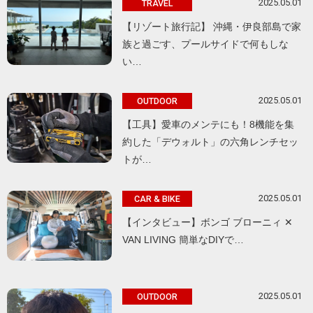
2025.05.01
TRAVEL
【リゾート旅行記】 沖縄・伊良部島で家
族と過ごす、プールサイドで何もしな
い…
2025.05.01
OUTDOOR
【工具】愛車のメンテにも！8機能を集
約した「デウォルト」の六角レンチセッ
トが…
2025.05.01
CAR & BIKE
【インタビュー】ボンゴ ブローニィ ✕
VAN LIVING 簡単なDIYで…
2025.05.01
OUTDOOR