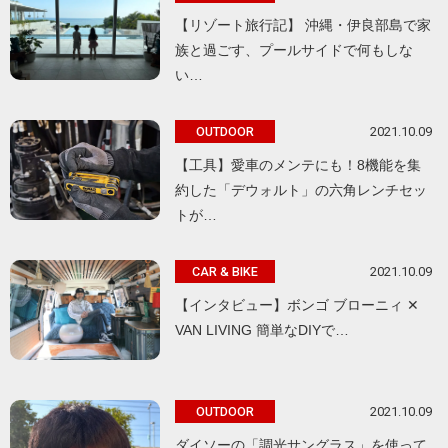
【リゾート旅行記】 沖縄・伊良部島で家
族と過ごす、プールサイドで何もしな
い…
2021.10.09
OUTDOOR
【工具】愛車のメンテにも！8機能を集
約した「デウォルト」の六角レンチセッ
トが…
2021.10.09
CAR & BIKE
【インタビュー】ボンゴ ブローニィ ✕
VAN LIVING 簡単なDIYで…
2021.10.09
OUTDOOR
ダイソーの「調光サングラス」を使って