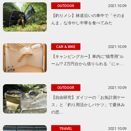
2021.10.09
OUTDOOR
【釣りメシ】林道沿いの車中で「そのま
んま」な冷やし中華を食べてみた
2021.10.09
CAR & BIKE
【キャンピングカー】車内に“猫専用”ル
ーム!? 2万円台から借りられる「にゃ…
2021.10.09
OUTDOOR
【自由研究】ダイソーの「お魚計測ケー
ス」と「釣り用活かしバケツ」で夏休み
の思…
2021.10.09
TRAVEL