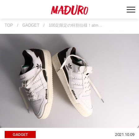
TOP
/
GADGET
/
100足限定の特別仕様！atm…
2021.10.09
GADGET