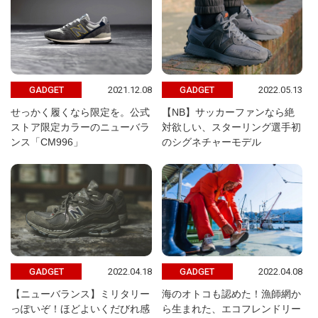
2021.12.08
2022.05.13
GADGET
GADGET
せっかく履くなら限定を。公式
【NB】サッカーファンなら絶
ストア限定カラーのニューバラ
対欲しい、スターリング選手初
ンス「CM996」
のシグネチャーモデル
2022.04.18
2022.04.08
GADGET
GADGET
【ニューバランス】ミリタリー
海のオトコも認めた！漁師網か
っぽいぞ！ほどよいくだびれ感
ら生まれた、エコフレンドリー