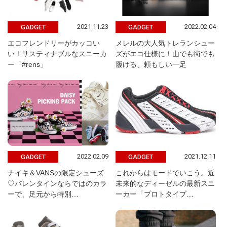
2021.11.23
2022.02.04
GADGET
GADGET
エコフレンドリーがカッコい
メレルの大人気トレランシュー
い！サスティナブルなスニーカ
ズがエコ仕様に！山でも街でも
ー「#rens」
履ける、頼もしい一足
2022.02.09
2021.12.11
GADGET
GADGET
ナイキ＆VANSの限定シューズ
これからはモードでいこう。近
♡バレンタインならではのカラ
未来的なディーゼルの最新スニ
ーで、足元から特別…
ーカー「プロトタイプ…