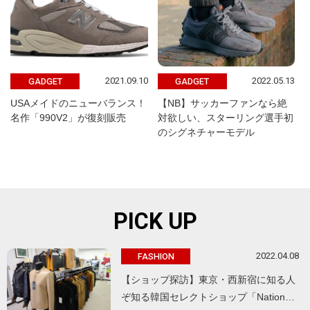
2021.09.10
2022.05.13
GADGET
GADGET
USAメイドのニューバランス！
【NB】サッカーファンなら絶
名作「990V2」が復刻販売
対欲しい、スターリング選手初
のシグネチャーモデル
PICK UP
2022.04.08
FASHION
【ショップ探訪】東京・西新宿に知る人
ぞ知る韓国セレクトショップ「Nation…