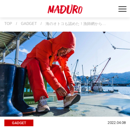
TOP
/
GADGET
/
海のオトコも認めた！漁師網から…
2022.04.08
GADGET