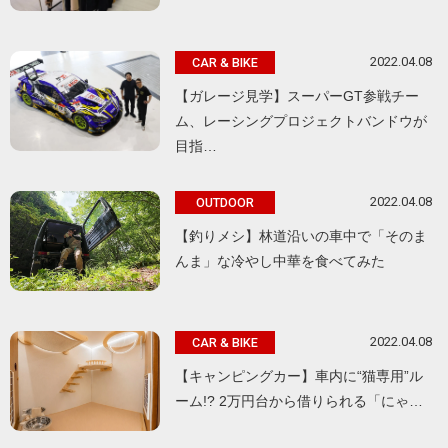
2022.04.08
CAR & BIKE
【ガレージ見学】スーパーGT参戦チー
ム、レーシングプロジェクトバンドウが
目指…
2022.04.08
OUTDOOR
【釣りメシ】林道沿いの車中で「そのま
んま」な冷やし中華を食べてみた
2022.04.08
CAR & BIKE
【キャンピングカー】車内に“猫専用”ル
ーム!? 2万円台から借りられる「にゃ…