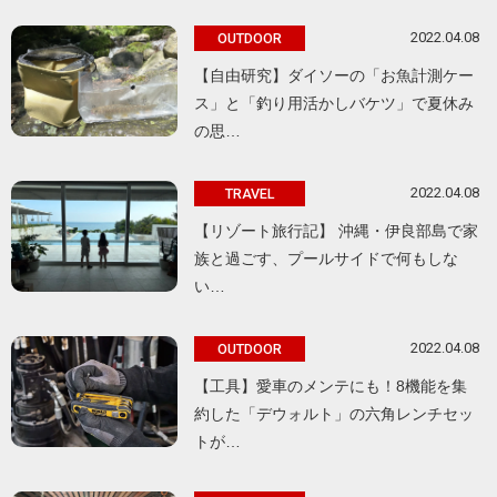
2022.04.08
OUTDOOR
【自由研究】ダイソーの「お魚計測ケー
ス」と「釣り用活かしバケツ」で夏休み
の思…
2022.04.08
TRAVEL
【リゾート旅行記】 沖縄・伊良部島で家
族と過ごす、プールサイドで何もしな
い…
2022.04.08
OUTDOOR
【工具】愛車のメンテにも！8機能を集
約した「デウォルト」の六角レンチセッ
トが…