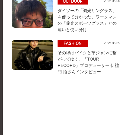
OUTDOOR
2022.05.05
ダイソーの「調光サングラス」
を使って分かった、ワークマン
の「偏光スポーツグラス」との
違いと使い分け
FASHION
2022.05.05
その縁はバイクと革ジャンに繋
がってゆく。「TOUR
RECORD」プロデューサー 伊禮
門 悟さんインタビュー