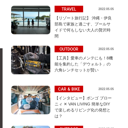
TRAVEL
2022.05.05
【リゾート旅行記】 沖縄・伊良
部島で家族と過ごす、プールサ
き
イドで何もしない大人の贅沢時
間
OUTDOOR
2022.05.05
【工具】愛車のメンテにも！8機
能を集約した「デウォルト」の
六角レンチセットが賢い
CAR & BIKE
2022.05.05
【インタビュー】ボンゴ ブロー
ニィ ✕ VAN LIVING 簡単なDIY
で楽しめるリビング化の発想と
は？