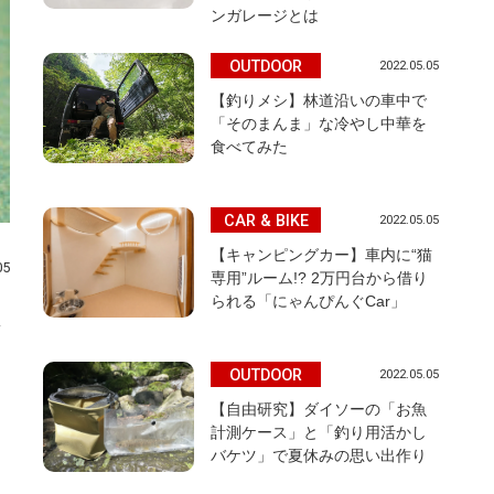
ンガレージとは
OUTDOOR
2022.05.05
【釣りメシ】林道沿いの車中で
「そのまんま」な冷やし中華を
食べてみた
CAR & BIKE
2022.05.05
【キャンピングカー】車内に“猫
05
専用”ルーム!? 2万円台から借り
られる「にゃんぴんぐCar」
OUTDOOR
2022.05.05
【自由研究】ダイソーの「お魚
計測ケース」と「釣り用活かし
バケツ」で夏休みの思い出作り