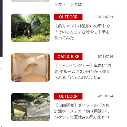
ンガレージとは
OUTDOOR
2019.07.24
【釣りメシ】林道沿いの車中で
「そのまんま」な冷やし中華を
食べてみた
CAR & BIKE
2019.07.24
【キャンピングカー】車内に“猫
24
専用”ルーム!? 2万円台から借り
られる「にゃんぴんぐCar」
OUTDOOR
2019.07.24
【自由研究】ダイソーの「お魚
計測ケース」と「釣り用活かし
バケツ」で夏休みの思い出作り
い