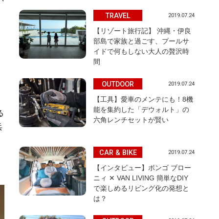
TRAVEL
2019.07.24
【リゾート旅行記】 沖縄・伊良
部島で家族と過ごす、プールサ
イドで何もしない大人の贅沢時
間
OUTDOOR
2019.07.24
【工具】愛車のメンテにも！8機
能を集約した「デウォルト」の
る
六角レンチセットが賢い
兵
CAR & BIKE
2019.07.24
【インタビュー】ボンゴ ブロー
ニィ ✕ VAN LIVING 簡単なDIY
で楽しめるリビング化の発想と
は？