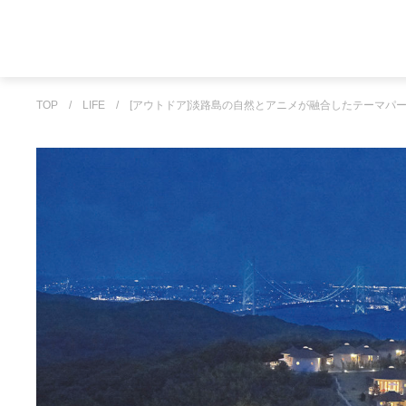
TOP
/
LIFE
/
[アウトドア]淡路島の自然とアニメが融合したテーマパ