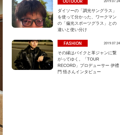
OUTDOOR
2019.07.24
ダイソーの「調光サングラス」
を使って分かった、ワークマン
の「偏光スポーツグラス」との
違いと使い分け
FASHION
2019.07.24
その縁はバイクと革ジャンに繋
がってゆく。「TOUR
RECORD」プロデューサー 伊禮
門 悟さんインタビュー