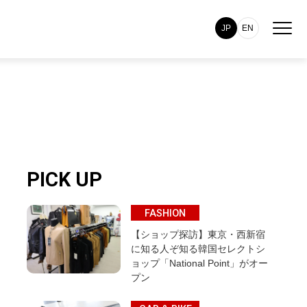
JP
EN
PICK UP
FASHION
【ショップ探訪】東京・西新宿
に知る人ぞ知る韓国セレクトシ
ョップ「National Point」がオー
プン