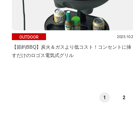
2025.10.
OUTDOOR
【節約BBQ】炭火＆ガスより低コスト！コンセントに挿
すだけのロゴス電気式グリル
1
2