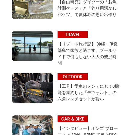
【自由研究】ダイソーの「お魚
計測ケース」と「釣り用活かし
バケツ」で夏休みの思い出作り
TRAVEL
【リゾート旅行記】 沖縄・伊良
部島で家族と過ごす、プールサ
イドで何もしない大人の贅沢時
間
OUTDOOR
【工具】愛車のメンテにも！8機
能を集約した「デウォルト」の
六角レンチセットが賢い
CAR & BIKE
【インタビュー】ボンゴ ブロー
ニィ ✕ VAN LIVING 簡単なDIY