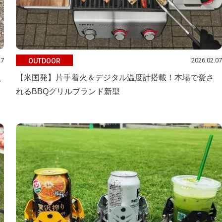
27
2026.02.07
OUTDOOR
え
【米国発】片手着火＆デジタル温度計搭載！本場で愛さ
れるBBQグリルブランド新型