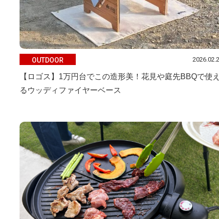
2026.02.
OUTDOOR
【ロゴス】1万円台でこの造形美！花見や庭先BBQで使
るウッディファイヤーベース