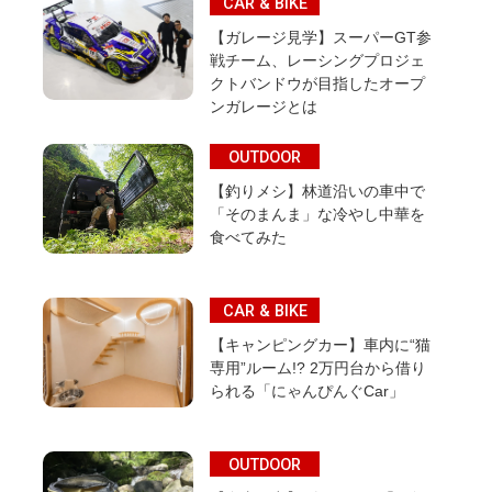
CAR & BIKE
【ガレージ見学】スーパーGT参
戦チーム、レーシングプロジェ
クトバンドウが目指したオープ
ンガレージとは
OUTDOOR
【釣りメシ】林道沿いの車中で
「そのまんま」な冷やし中華を
食べてみた
CAR & BIKE
【キャンピングカー】車内に“猫
専用”ルーム!? 2万円台から借り
られる「にゃんぴんぐCar」
OUTDOOR