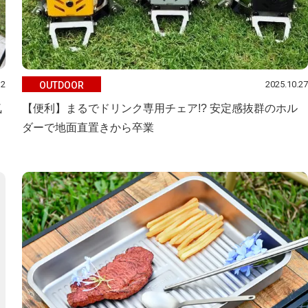
12
2025.10.27
OUTDOOR
気
【便利】まるでドリンク専用チェア!? 安定感抜群のホル
ダーで地面直置きから卒業