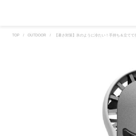
TOP
/
OUTDOOR
/
【暑さ対策】氷のように冷たい！手持ち＆立てて