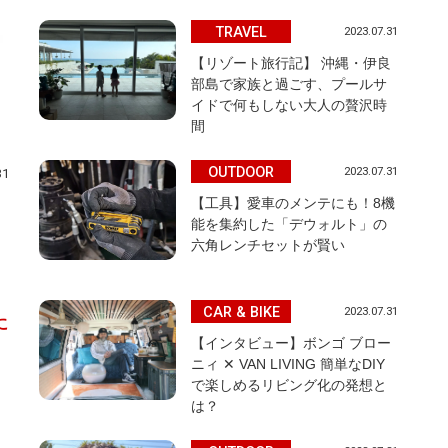
TRAVEL
2023.07.31
【リゾート旅行記】 沖縄・伊良
部島で家族と過ごす、プールサ
イドで何もしない大人の贅沢時
間
OUTDOOR
2023.07.31
31
【工具】愛車のメンテにも！8機
能を集約した「デウォルト」の
六角レンチセットが賢い
CAR & BIKE
2023.07.31
に
【インタビュー】ボンゴ ブロー
ニィ ✕ VAN LIVING 簡単なDIY
で楽しめるリビング化の発想と
は？