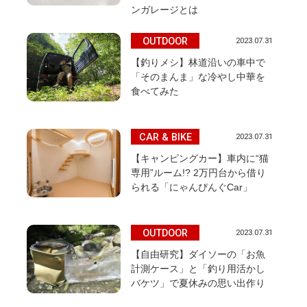
ンガレージとは
OUTDOOR
2023.07.31
【釣りメシ】林道沿いの車中で
「そのまんま」な冷やし中華を
食べてみた
CAR & BIKE
2023.07.31
【キャンピングカー】車内に“猫
専用”ルーム!? 2万円台から借り
られる「にゃんぴんぐCar」
OUTDOOR
2023.07.31
【自由研究】ダイソーの「お魚
計測ケース」と「釣り用活かし
バケツ」で夏休みの思い出作り