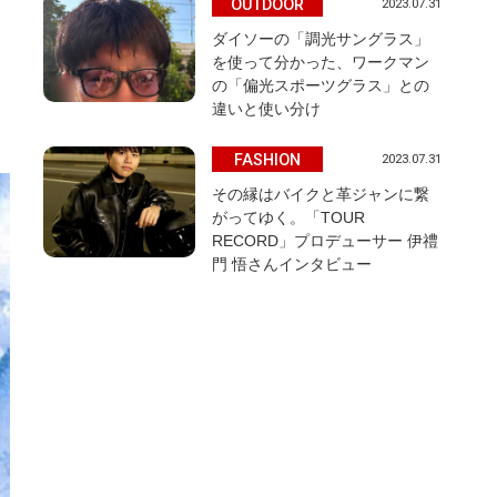
OUTDOOR
2023.07.31
ダイソーの「調光サングラス」
を使って分かった、ワークマン
の「偏光スポーツグラス」との
違いと使い分け
FASHION
2023.07.31
その縁はバイクと革ジャンに繋
がってゆく。「TOUR
RECORD」プロデューサー 伊禮
門 悟さんインタビュー