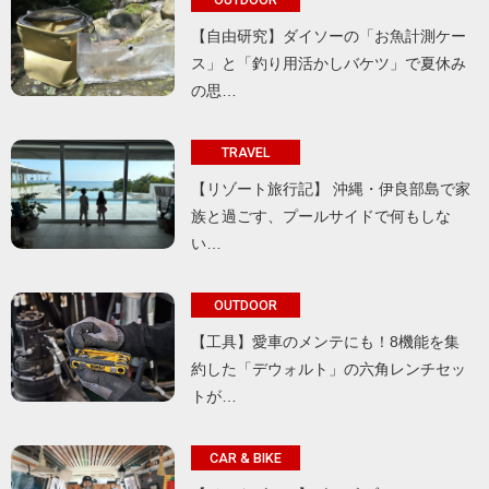
【自由研究】ダイソーの「お魚計測ケー
ス」と「釣り用活かしバケツ」で夏休み
の思…
TRAVEL
【リゾート旅行記】 沖縄・伊良部島で家
族と過ごす、プールサイドで何もしな
い…
OUTDOOR
【工具】愛車のメンテにも！8機能を集
約した「デウォルト」の六角レンチセッ
トが…
CAR & BIKE