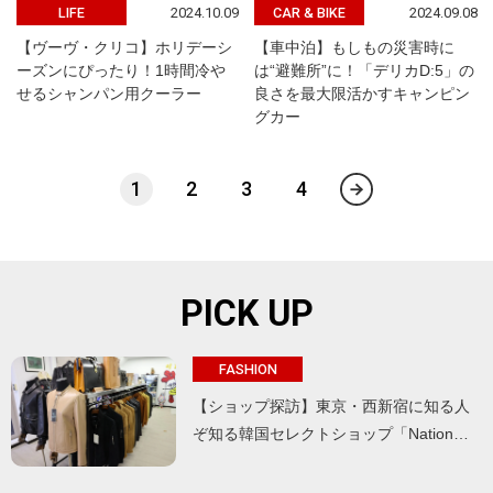
2024.10.09
2024.09.08
LIFE
CAR & BIKE
【ヴーヴ・クリコ】ホリデーシ
【車中泊】もしもの災害時に
ーズンにぴったり！1時間冷や
は“避難所”に！「デリカD:5」の
せるシャンパン用クーラー
良さを最大限活かすキャンピン
グカー
1
2
3
4
PICK UP
FASHION
【ショップ探訪】東京・西新宿に知る人
ぞ知る韓国セレクトショップ「Nation…