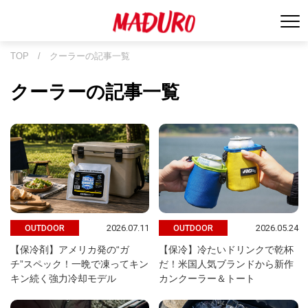
TOP
/
クーラーの記事一覧
クーラーの記事一覧
2026.07.11
2026.05.24
OUTDOOR
OUTDOOR
【保冷剤】アメリカ発の“ガ
【保冷】冷たいドリンクで乾杯
チ”スペック！一晩で凍ってキン
だ！米国人気ブランドから新作
キン続く強力冷却モデル
カンクーラー＆トート