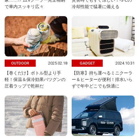
家……!? 12Vクーラー完全格納
災害時でもすぐ涼しい！-9℃の
で車内スッキリ広々
冷却性能で猛暑に備える
2025.02.18
2024.10.31
OUTDOOR
GADGET
【巻くだけ】ボトル型より手
【防寒】持ち運べるミニクーラ
軽！保温＆保冷効果バツグンの
ー＆ヒーターが便利！排水いら
圧着ラップで乾杯だ
ずで年中どこでも快適に