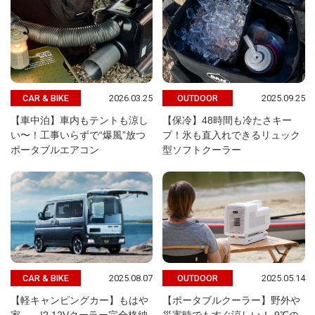
2026.03.25
2025.09.25
CAR & BIKE
OUTDOOR
【車中泊】車内もテントも涼し
【保冷】48時間も冷たさキー
い〜！工事いらずで“爆風”放つ
プ！氷も直入れできるリュック
ポータブルエアコン
型ソフトクーラー
2025.08.07
2025.05.14
CAR & BIKE
OUTDOOR
【軽キャンピングカー】もはや
【ポータブルクーラー】野外や