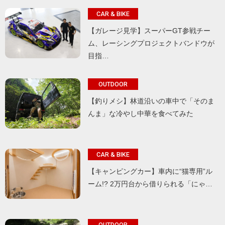
CAR & BIKE
【ガレージ見学】スーパーGT参戦チー
ム、レーシングプロジェクトバンドウが
目指…
OUTDOOR
【釣りメシ】林道沿いの車中で「そのま
んま」な冷やし中華を食べてみた
CAR & BIKE
【キャンピングカー】車内に“猫専用”ル
ーム!? 2万円台から借りられる「にゃ…
OUTDOOR