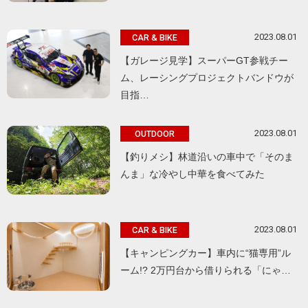
2023.08.01
CAR & BIKE
【ガレージ見学】スーパーGT参戦チー
ム、レーシングプロジェクトバンドウが
目指…
2023.08.01
OUTDOOR
【釣りメシ】林道沿いの車中で「そのま
んま」な冷やし中華を食べてみた
2023.08.01
CAR & BIKE
【キャンピングカー】車内に“猫専用”ル
ーム!? 2万円台から借りられる「にゃ…