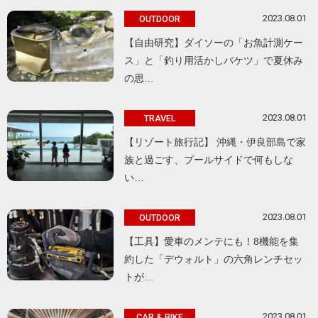
2023.08.01
OUTDOOR
【自由研究】ダイソーの「お魚計測ケー
ス」と「釣り用活かしバケツ」で夏休み
の思…
2023.08.01
TRAVEL
【リゾート旅行記】 沖縄・伊良部島で家
族と過ごす、プールサイドで何もしな
い…
2023.08.01
OUTDOOR
【工具】愛車のメンテにも！8機能を集
約した「デウォルト」の六角レンチセッ
トが…
2023.08.01
CAR & BIKE