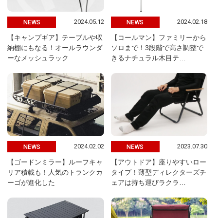
2024.05.12
2024.02.18
NEWS
NEWS
【キャンプギア】テーブルや収
【コールマン】ファミリーから
納棚にもなる！オールラウンダ
ソロまで！3段階で高さ調整で
ーなメッシュラック
きるナチュラル木目テ…
2024.02.02
2023.07.30
NEWS
NEWS
【ゴードンミラー】ルーフキャ
【アウトドア】座りやすいロー
リア積載も！人気のトランクカ
タイプ！薄型ディレクターズチ
ーゴが進化した
ェアは持ち運びラクラ…