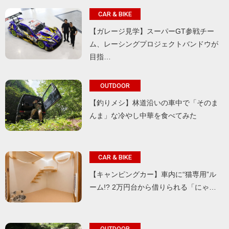
CAR & BIKE
【ガレージ見学】スーパーGT参戦チー
ム、レーシングプロジェクトバンドウが
目指…
OUTDOOR
【釣りメシ】林道沿いの車中で「そのま
んま」な冷やし中華を食べてみた
CAR & BIKE
【キャンピングカー】車内に“猫専用”ル
ーム!? 2万円台から借りられる「にゃ…
OUTDOOR