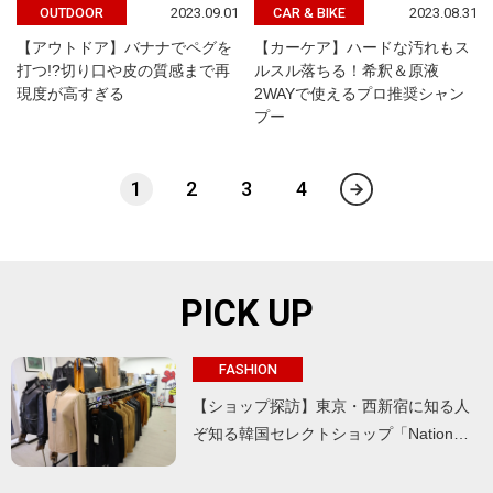
2023.09.01
2023.08.31
OUTDOOR
CAR & BIKE
【アウトドア】バナナでペグを
【カーケア】ハードな汚れもス
打つ!?切り口や皮の質感まで再
ルスル落ちる！希釈＆原液
現度が高すぎる
2WAYで使えるプロ推奨シャン
プー
1
2
3
4
PICK UP
FASHION
【ショップ探訪】東京・西新宿に知る人
ぞ知る韓国セレクトショップ「Nation…