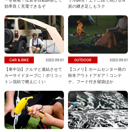
ーを装着！位置を自動調整して
リル調理！上下二段で焼ける＆
効率良く充電できるぞ
炭の継ぎ足しもラク
2023.09.01
2023.09.01
CAR & BIKE
OUTDOOR
【車中泊】クルマと連結させて
【コメリ】ホームセンター発の
カーサイドタープに！ポリコッ
秋冬アウトドアギア！コンテ
トン混紡で燃えにくい
ナ、フード付き寝袋ほか