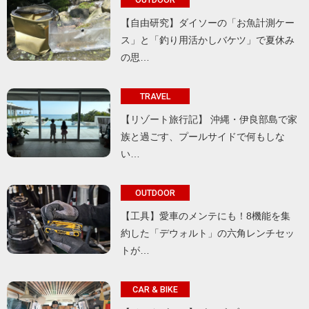
【自由研究】ダイソーの「お魚計測ケー
ス」と「釣り用活かしバケツ」で夏休み
の思…
TRAVEL
【リゾート旅行記】 沖縄・伊良部島で家
族と過ごす、プールサイドで何もしな
い…
OUTDOOR
【工具】愛車のメンテにも！8機能を集
約した「デウォルト」の六角レンチセッ
トが…
CAR & BIKE