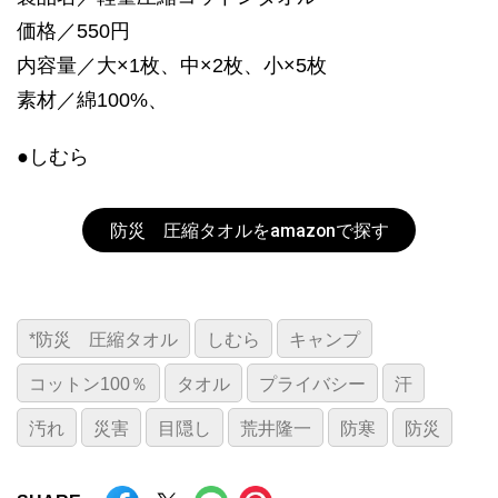
価格／550円
内容量／大×1枚、中×2枚、小×5枚
素材／綿100%、
●しむら
防災 圧縮タオルをamazonで探す
*防災 圧縮タオル
しむら
キャンプ
コットン100％
タオル
プライバシー
汗
汚れ
災害
目隠し
荒井隆一
防寒
防災