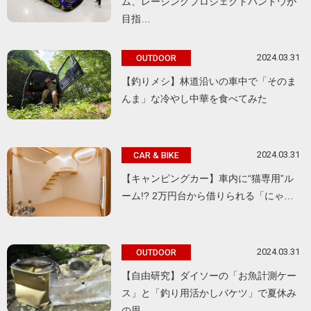
ム、レーシングプロジェクトバンドウが
目指…
2024.03.31
OUTDOOR
【釣りメシ】林道沿いの車中で「そのま
んま」な冷やし中華を食べてみた
2024.03.31
CAR & BIKE
【キャンピングカー】車内に“猫専用”ル
ーム!? 2万円台から借りられる「にゃ…
2024.03.31
OUTDOOR
【自由研究】ダイソーの「お魚計測ケー
ス」と「釣り用活かしバケツ」で夏休み
の思…