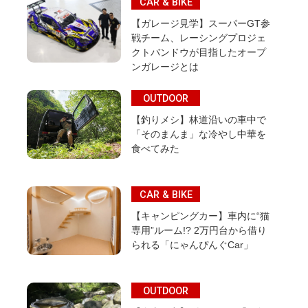
CAR & BIKE
【ガレージ見学】スーパーGT参
戦チーム、レーシングプロジェ
クトバンドウが目指したオープ
ンガレージとは
OUTDOOR
【釣りメシ】林道沿いの車中で
「そのまんま」な冷やし中華を
食べてみた
CAR & BIKE
【キャンピングカー】車内に“猫
専用”ルーム!? 2万円台から借り
られる「にゃんぴんぐCar」
OUTDOOR