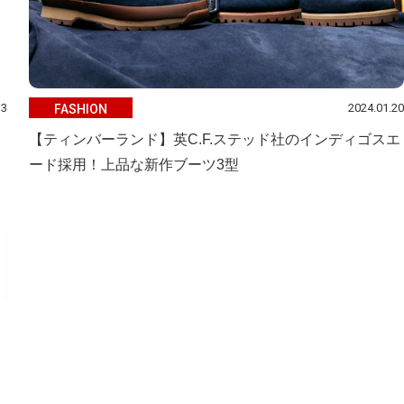
13
2024.01.20
FASHION
！
【ティンバーランド】英C.F.ステッド社のインディゴスエ
ード採用！上品な新作ブーツ3型