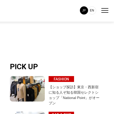
JP
EN
PICK UP
FASHION
【ショップ探訪】東京・西新宿
に知る人ぞ知る韓国セレクトシ
ョップ「National Point」がオー
プン