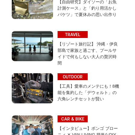
【自由研究】ダイソーの「お魚
計測ケース」と「釣り用活かし
バケツ」で夏休みの思い出作り
TRAVEL
【リゾート旅行記】 沖縄・伊良
部島で家族と過ごす、プールサ
イドで何もしない大人の贅沢時
間
OUTDOOR
【工具】愛車のメンテにも！8機
能を集約した「デウォルト」の
六角レンチセットが賢い
CAR & BIKE
【インタビュー】ボンゴ ブロー
ニィ ✕ VAN LIVING 簡単なDIY