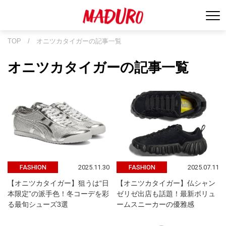
TOP
/
オニツカタイガーの記事一覧
オニツカタイガーの記事一覧
2025.11.30
2025.07.11
FASHION
FASHION
【オニツカタイガー】狙うは“日
【オニツカタイガー】仏シャン
本限定”の派手色！冬コーデを彩
ゼリゼ出店も話題！最新ボリュ
る最旬シューズ3選
ームスニーカーの優雅感