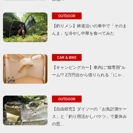
OUTDOOR
【釣りメシ】林道沿いの車中で「そのま
んま」な冷やし中華を食べてみた
CAR & BIKE
【キャンピングカー】車内に“猫専用”ル
ーム!? 2万円台から借りられる「にゃ…
OUTDOOR
【自由研究】ダイソーの「お魚計測ケー
ス」と「釣り用活かしバケツ」で夏休み
の思…