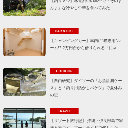
【釣りメシ】林道沿いの車中で「そのま
んま」な冷やし中華を食べてみた
CAR & BIKE
【キャンピングカー】車内に“猫専用”ル
ーム!? 2万円台から借りられる「にゃ…
OUTDOOR
【自由研究】ダイソーの「お魚計測ケー
ス」と「釣り用活かしバケツ」で夏休み
の思…
TRAVEL
【リゾート旅行記】 沖縄・伊良部島で家
族と過ごす、プールサイドで何もしな