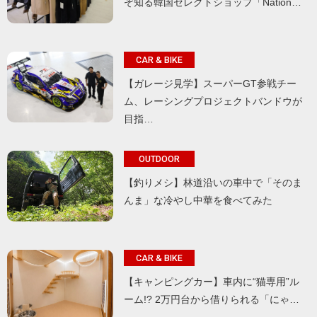
ぞ知る韓国セレクトショップ「Nation…
CAR & BIKE
【ガレージ見学】スーパーGT参戦チー
ム、レーシングプロジェクトバンドウが
目指…
OUTDOOR
【釣りメシ】林道沿いの車中で「そのま
んま」な冷やし中華を食べてみた
CAR & BIKE
【キャンピングカー】車内に“猫専用”ル
ーム!? 2万円台から借りられる「にゃ…