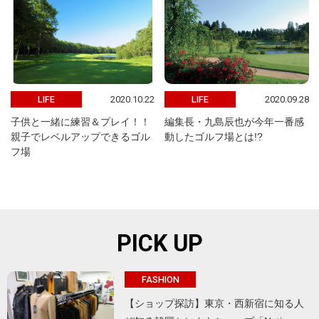
2020.10.22
2020.09.28
LIFE
LIFE
子供と一緒に練習＆プレイ！！
編集長・九島辰也が今年一番感
親子でレベルアップできるゴル
動したゴルフ場とは!?
フ場
PICK UP
FASHION
【ショップ探訪】東京・西新宿に知る人