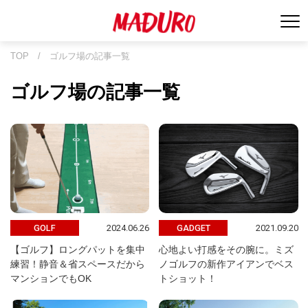
TOP
/
ゴルフ場の記事一覧
ゴルフ場の記事一覧
2024.06.26
2021.09.20
GOLF
GADGET
【ゴルフ】ロングパットを集中
心地よい打感をその腕に。ミズ
練習！静音＆省スペースだから
ノゴルフの新作アイアンでベス
マンションでもOK
トショット！