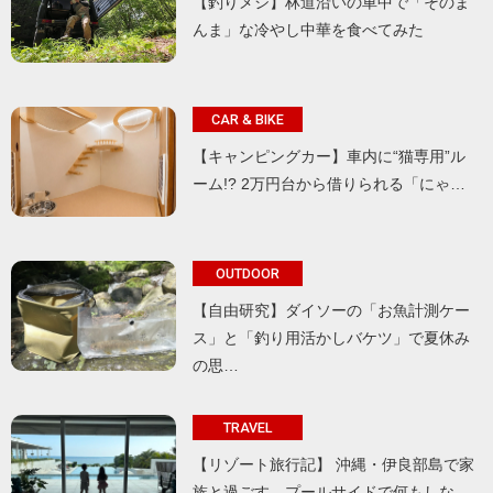
【釣りメシ】林道沿いの車中で「そのま
んま」な冷やし中華を食べてみた
CAR & BIKE
【キャンピングカー】車内に“猫専用”ル
ーム!? 2万円台から借りられる「にゃ…
OUTDOOR
【自由研究】ダイソーの「お魚計測ケー
ス」と「釣り用活かしバケツ」で夏休み
の思…
TRAVEL
【リゾート旅行記】 沖縄・伊良部島で家
族と過ごす、プールサイドで何もしな