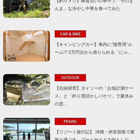
【釣りメシ】林道沿いの車中で「そのま
んま」な冷やし中華を食べてみた
CAR & BIKE
【キャンピングカー】車内に“猫専用”ル
ーム!? 2万円台から借りられる「にゃ…
OUTDOOR
【自由研究】ダイソーの「お魚計測ケー
ス」と「釣り用活かしバケツ」で夏休み
の思…
TRAVEL
【リゾート旅行記】 沖縄・伊良部島で家
族と過ごす、プールサイドで何もしな