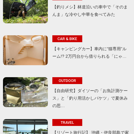
【釣りメシ】林道沿いの車中で「そのま
んま」な冷やし中華を食べてみた
CAR & BIKE
【キャンピングカー】車内に“猫専用”ル
ーム!? 2万円台から借りられる「にゃ…
OUTDOOR
【自由研究】ダイソーの「お魚計測ケー
ス」と「釣り用活かしバケツ」で夏休み
の思…
TRAVEL
【リゾート旅行記】 沖縄・伊良部島で家