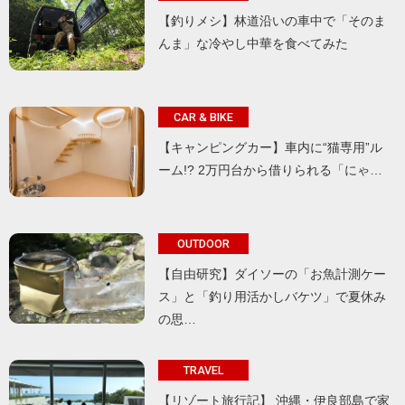
【釣りメシ】林道沿いの車中で「そのま
んま」な冷やし中華を食べてみた
CAR & BIKE
【キャンピングカー】車内に“猫専用”ル
ーム!? 2万円台から借りられる「にゃ…
OUTDOOR
【自由研究】ダイソーの「お魚計測ケー
ス」と「釣り用活かしバケツ」で夏休み
の思…
TRAVEL
【リゾート旅行記】 沖縄・伊良部島で家