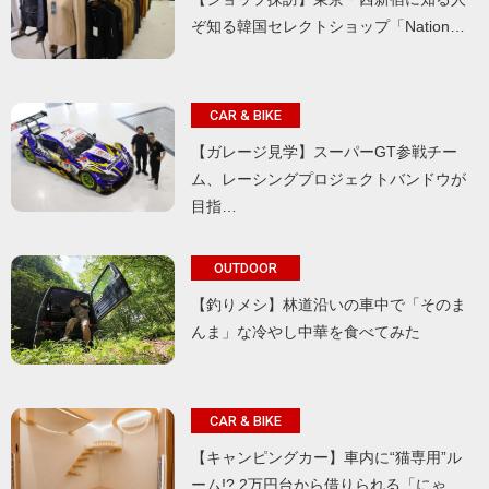
ぞ知る韓国セレクトショップ「Nation…
CAR & BIKE
【ガレージ見学】スーパーGT参戦チー
ム、レーシングプロジェクトバンドウが
目指…
OUTDOOR
【釣りメシ】林道沿いの車中で「そのま
んま」な冷やし中華を食べてみた
CAR & BIKE
【キャンピングカー】車内に“猫専用”ル
ーム!? 2万円台から借りられる「にゃ…