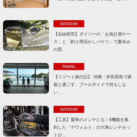
OUTDOOR
【自由研究】ダイソーの「お魚計測ケー
ス」と「釣り用活かしバケツ」で夏休み
の思…
TRAVEL
【リゾート旅行記】 沖縄・伊良部島で家
族と過ごす、プールサイドで何もしな
い…
OUTDOOR
【工具】愛車のメンテにも！8機能を集
約した「デウォルト」の六角レンチセッ
トが…