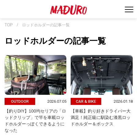
TOP
/
ロッドホルダーの記事一覧
ロッドホルダーの記事一覧
2026.07.05
2026.01.18
OUTDOOR
CAR & BIKE
【釣りDIY】100均セリアの「ロ
【車載】釣り好きドライバー大
ッドクリップ」で竿を車載ロッ
満足！純正級に馴染む漆黒ロッ
ドホルダーっぽくできるように
ドホルダー＆ボックス
なった