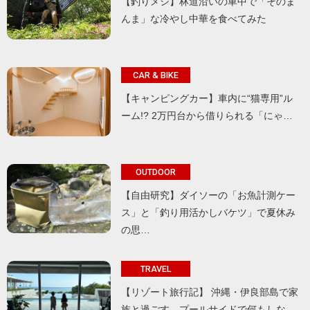
【釣りメシ】林道沿いの車中で「そのま
んま」な冷やし中華を食べてみた
CAR & BIKE
【キャンピングカー】車内に“猫専用”ル
ーム!? 2万円台から借りられる「にゃ…
OUTDOOR
【自由研究】ダイソーの「お魚計測ケー
ス」と「釣り用活かしバケツ」で夏休み
の思…
TRAVEL
【リゾート旅行記】 沖縄・伊良部島で家
族と過ごす、プールサイドで何もしな