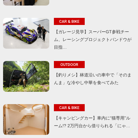
CAR & BIKE
【ガレージ見学】スーパーGT参戦チー
ム、レーシングプロジェクトバンドウが
目指…
OUTDOOR
【釣りメシ】林道沿いの車中で「そのま
んま」な冷やし中華を食べてみた
CAR & BIKE
【キャンピングカー】車内に“猫専用”ル
ーム!? 2万円台から借りられる「にゃ…