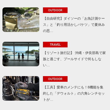
OUTDOOR
【自由研究】ダイソーの「お魚計測ケー
ス」と「釣り用活かしバケツ」で夏休み
の思…
TRAVEL
【リゾート旅行記】 沖縄・伊良部島で家
族と過ごす、プールサイドで何もしな
い…
OUTDOOR
【工具】愛車のメンテにも！8機能を集
約した「デウォルト」の六角レンチセッ
トが…