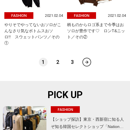
2021.02.04
2021.02.04
FASHION
FASHION
やりそでやってないおソロがこ
柄ものからロゴ系まで今季はお
んなさり気なボトムスおソ
ソロが豊作です♡ ロンT&ニッ
ロ!! スウェットパンツ／その
ト／その②
①
1
2
3
PICK UP
FASHION
【ショップ探訪】東京・西新宿に知る人
ぞ知る韓国セレクトショップ「Nation…