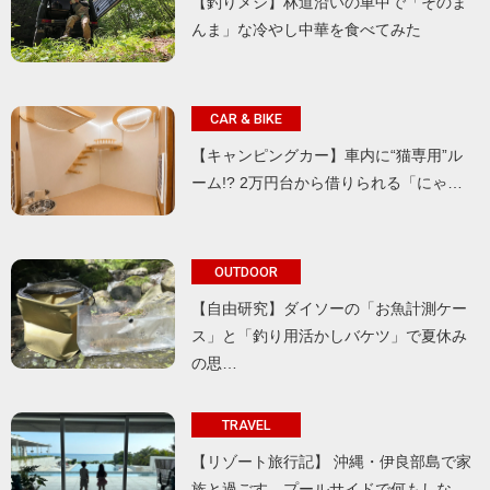
【釣りメシ】林道沿いの車中で「そのま
んま」な冷やし中華を食べてみた
CAR & BIKE
【キャンピングカー】車内に“猫専用”ル
ーム!? 2万円台から借りられる「にゃ…
OUTDOOR
【自由研究】ダイソーの「お魚計測ケー
ス」と「釣り用活かしバケツ」で夏休み
の思…
TRAVEL
【リゾート旅行記】 沖縄・伊良部島で家
族と過ごす、プールサイドで何もしな