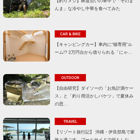
【釣りメシ】林道沿いの車中で「そのま
んま」な冷やし中華を食べてみた
CAR & BIKE
【キャンピングカー】車内に“猫専用”ル
ーム!? 2万円台から借りられる「にゃ…
OUTDOOR
【自由研究】ダイソーの「お魚計測ケー
ス」と「釣り用活かしバケツ」で夏休み
の思…
TRAVEL
【リゾート旅行記】 沖縄・伊良部島で家
族と過ごす、プールサイドで何もしな