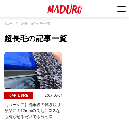
TOP
/
超長毛の記事一覧
超長毛の記事一覧
2024.05.01
CAR & BIKE
【カーケア】洗車後の拭き取り
が楽に！12mmの長毛クロスな
ら滑らせるだけで水分ゼロ