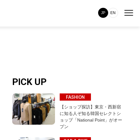
JP
EN
PICK UP
FASHION
【ショップ探訪】東京・西新宿
に知る人ぞ知る韓国セレクトシ
ョップ「National Point」がオー
プン