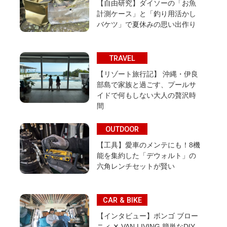
【自由研究】ダイソーの「お魚
計測ケース」と「釣り用活かし
バケツ」で夏休みの思い出作り
TRAVEL
【リゾート旅行記】 沖縄・伊良
部島で家族と過ごす、プールサ
イドで何もしない大人の贅沢時
間
OUTDOOR
【工具】愛車のメンテにも！8機
能を集約した「デウォルト」の
六角レンチセットが賢い
CAR & BIKE
【インタビュー】ボンゴ ブロー
ニィ ✕ VAN LIVING 簡単なDIY