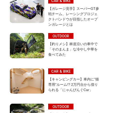
CAR & BIKE
【ガレージ見学】スーパーGT参
戦チーム、レーシングプロジェ
クトバンドウが目指したオープ
ンガレージとは
OUTDOOR
【釣りメシ】林道沿いの車中で
「そのまんま」な冷やし中華を
食べてみた
CAR & BIKE
【キャンピングカー】車内に“猫
専用”ルーム!? 2万円台から借り
られる「にゃんぴんぐCar」
OUTDOOR