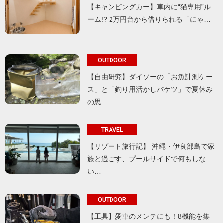
【キャンピングカー】車内に“猫専用”ル
ーム!? 2万円台から借りられる「にゃ…
OUTDOOR
【自由研究】ダイソーの「お魚計測ケー
ス」と「釣り用活かしバケツ」で夏休み
の思…
TRAVEL
【リゾート旅行記】 沖縄・伊良部島で家
族と過ごす、プールサイドで何もしな
い…
OUTDOOR
【工具】愛車のメンテにも！8機能を集