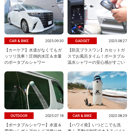
2025.09.30
2025.08.27
CAR & BIKE
GADGET
【カーケア】水道がなくてもガ
【防災プラスワン】カセットガ
ッツリ洗車！圧倒的水圧＆水量
スでお風呂タイム！ポータブル
のポータブルシャワー
温⽔シャワーの安心感がすごい
2025.07.18
2023.08.29
OUTDOOR
CAR & BIKE
【ポータブルシャワー】水道＆
【ハワイ発】いつどこでも洗