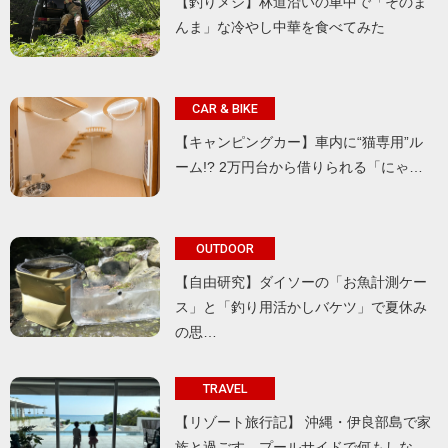
【釣りメシ】林道沿いの車中で「そのま
んま」な冷やし中華を食べてみた
CAR & BIKE
【キャンピングカー】車内に“猫専用”ル
ーム!? 2万円台から借りられる「にゃ…
OUTDOOR
【自由研究】ダイソーの「お魚計測ケー
ス」と「釣り用活かしバケツ」で夏休み
の思…
TRAVEL
【リゾート旅行記】 沖縄・伊良部島で家
族と過ごす、プールサイドで何もしな