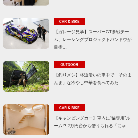
CAR & BIKE
【ガレージ見学】スーパーGT参戦チー
ム、レーシングプロジェクトバンドウが
目指…
OUTDOOR
【釣りメシ】林道沿いの車中で「そのま
んま」な冷やし中華を食べてみた
CAR & BIKE
【キャンピングカー】車内に“猫専用”ル
ーム!? 2万円台から借りられる「にゃ…