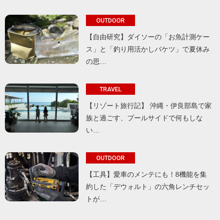
OUTDOOR
【自由研究】ダイソーの「お魚計測ケー
ス」と「釣り用活かしバケツ」で夏休み
の思…
TRAVEL
【リゾート旅行記】 沖縄・伊良部島で家
族と過ごす、プールサイドで何もしな
い…
OUTDOOR
【工具】愛車のメンテにも！8機能を集
約した「デウォルト」の六角レンチセッ
トが…