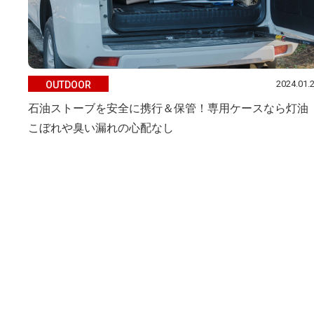
2024.01.
OUTDOOR
石油ストーブを安全に携行＆保管！専用ケースなら灯油
こぼれや臭い漏れの心配なし