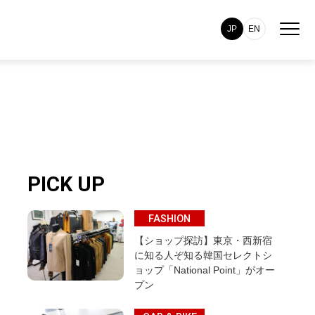
JP
EN
PICK UP
FASHION
【ショップ探訪】東京・西新宿
に知る人ぞ知る韓国セレクトシ
ョップ「National Point」がオー
プン