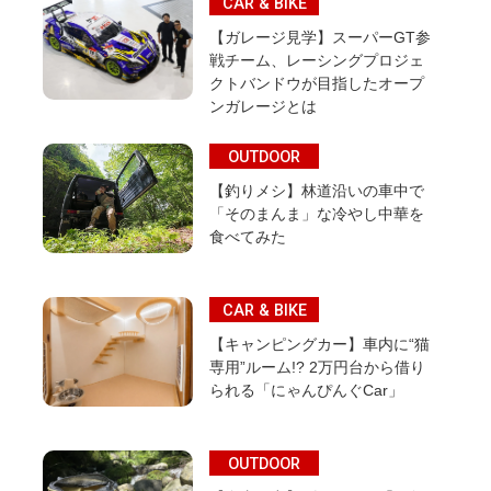
CAR & BIKE
【ガレージ見学】スーパーGT参
戦チーム、レーシングプロジェ
クトバンドウが目指したオープ
ンガレージとは
OUTDOOR
【釣りメシ】林道沿いの車中で
「そのまんま」な冷やし中華を
食べてみた
CAR & BIKE
【キャンピングカー】車内に“猫
専用”ルーム!? 2万円台から借り
られる「にゃんぴんぐCar」
OUTDOOR