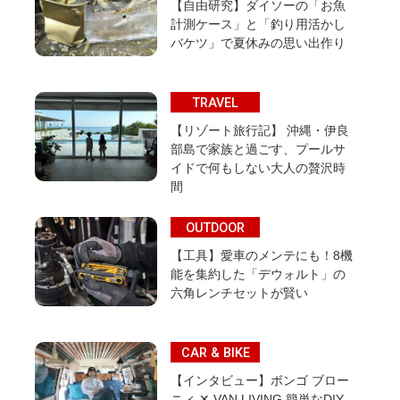
【自由研究】ダイソーの「お魚
計測ケース」と「釣り用活かし
バケツ」で夏休みの思い出作り
TRAVEL
【リゾート旅行記】 沖縄・伊良
部島で家族と過ごす、プールサ
イドで何もしない大人の贅沢時
間
OUTDOOR
【工具】愛車のメンテにも！8機
能を集約した「デウォルト」の
六角レンチセットが賢い
CAR & BIKE
【インタビュー】ボンゴ ブロー
ニィ ✕ VAN LIVING 簡単なDIY