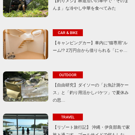
【釣りメシ】林道沿いの車中で「そのま
んま」な冷やし中華を食べてみた
CAR & BIKE
【キャンピングカー】車内に“猫専用”ル
ーム!? 2万円台から借りられる「にゃ…
OUTDOOR
【自由研究】ダイソーの「お魚計測ケー
ス」と「釣り用活かしバケツ」で夏休み
の思…
TRAVEL
【リゾート旅行記】 沖縄・伊良部島で家
族と過ごす、プールサイドで何もしな