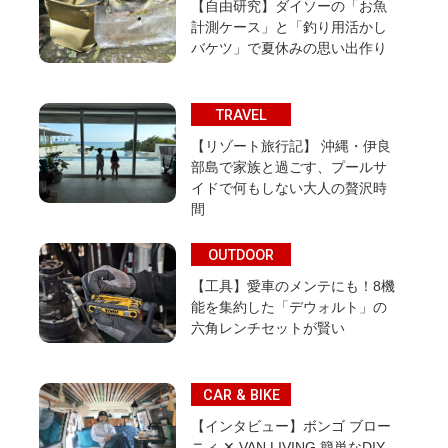
【自由研究】ダイソーの「お魚
計測ケース」と「釣り用活かし
バケツ」で夏休みの思い出作り
TRAVEL
【リゾート旅行記】 沖縄・伊良
部島で家族と過ごす、プールサ
イドで何もしない大人の贅沢時
間
OUTDOOR
【工具】愛車のメンテにも！8機
能を集約した「デウォルト」の
六角レンチセットが賢い
CAR & BIKE
【インタビュー】ボンゴ ブロー
ニィ ✕ VAN LIVING 簡単なDIY