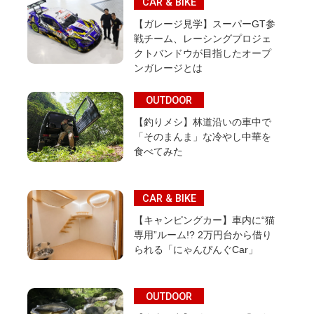
CAR & BIKE
【ガレージ見学】スーパーGT参
戦チーム、レーシングプロジェ
クトバンドウが目指したオープ
ンガレージとは
OUTDOOR
【釣りメシ】林道沿いの車中で
「そのまんま」な冷やし中華を
食べてみた
CAR & BIKE
【キャンピングカー】車内に“猫
専用”ルーム!? 2万円台から借り
られる「にゃんぴんぐCar」
OUTDOOR