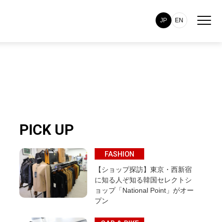
JP
EN
PICK UP
FASHION
【ショップ探訪】東京・西新宿
に知る人ぞ知る韓国セレクトシ
ョップ「National Point」がオー
プン