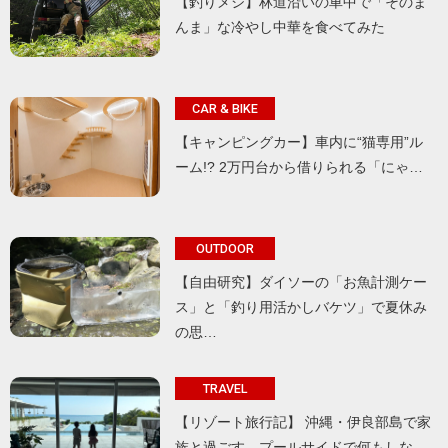
【釣りメシ】林道沿いの車中で「そのま
んま」な冷やし中華を食べてみた
CAR & BIKE
【キャンピングカー】車内に“猫専用”ル
ーム!? 2万円台から借りられる「にゃ…
OUTDOOR
【自由研究】ダイソーの「お魚計測ケー
ス」と「釣り用活かしバケツ」で夏休み
の思…
TRAVEL
【リゾート旅行記】 沖縄・伊良部島で家
族と過ごす、プールサイドで何もしな