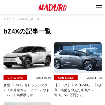
TOP
/
bZ4Xの記事一覧
bZ4Xの記事一覧
2025.10.19
2023.11.05
CAR & BIKE
CAR & BIKE
新型「bZ4X」をレッツカスタ
【トヨタ】BEV「bZ4X」一部改
ム！赤外線カットフィルムやド
良！装備を抑えた廉価グレード
アハンドル保護ほか
追加、550万円から