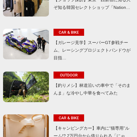
ぞ知る韓国セレクトショップ「Nation…
CAR & BIKE
【ガレージ見学】スーパーGT参戦チー
ム、レーシングプロジェクトバンドウが
目指…
OUTDOOR
【釣りメシ】林道沿いの車中で「そのま
んま」な冷やし中華を食べてみた
CAR & BIKE
【キャンピングカー】車内に“猫専用”ル
ーム!? 2万円台から借りられる「にゃ…