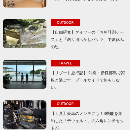
OUTDOOR
【自由研究】ダイソーの「お魚計測ケー
ス」と「釣り用活かしバケツ」で夏休み
の思…
TRAVEL
【リゾート旅行記】 沖縄・伊良部島で家
族と過ごす、プールサイドで何もしな
い…
OUTDOOR
【工具】愛車のメンテにも！8機能を集
約した「デウォルト」の六角レンチセッ
トが…