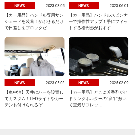
2023.08.05
2023.06.01
NEWS
NEWS
【カー用品】ハンドル専用サン
【カー用品】ハンドルスピンナ
シェードを装着！かぶせるだけ
ーで操作性アップ！手にフィッ
で日差しをブロックだ
トする楕円形がおすす…
2023.05.02
2025.02.09
NEWS
NEWS
【車中泊】天井にバーを設置し
【カー用品】どこに芳香剤が!?
てカスタム！LEDライトやカー
ドリンクホルダーの“底”に敷い
テンも付けられるぞ
て空気リフレッ…