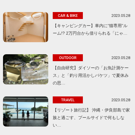
2023.05.28
CAR & BIKE
【キャンピングカー】車内に“猫専用”ル
ーム!? 2万円台から借りられる「にゃ…
2023.05.28
OUTDOOR
【自由研究】ダイソーの「お魚計測ケー
ス」と「釣り用活かしバケツ」で夏休み
の思…
2023.05.28
TRAVEL
【リゾート旅行記】 沖縄・伊良部島で家
族と過ごす、プールサイドで何もしな
い…