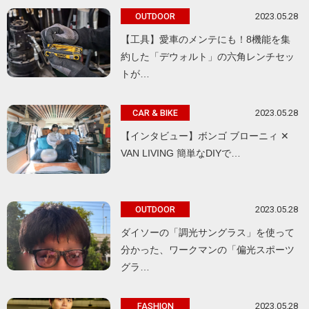
2023.05.28
OUTDOOR
【工具】愛車のメンテにも！8機能を集
約した「デウォルト」の六角レンチセッ
トが…
2023.05.28
CAR & BIKE
【インタビュー】ボンゴ ブローニィ ✕
VAN LIVING 簡単なDIYで…
2023.05.28
OUTDOOR
ダイソーの「調光サングラス」を使って
分かった、ワークマンの「偏光スポーツ
グラ…
2023.05.28
FASHION