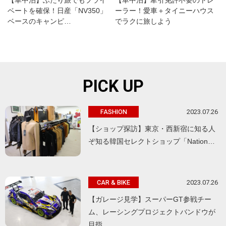
【車中泊】ふたり旅でもプライ
【車中泊】牽引免許不要のトレ
ベートを確保！日産「NV350」
ーラー！愛車＋タイニーハウス
ベースのキャンピ…
でラクに旅しよう
PICK UP
2023.07.26
FASHION
【ショップ探訪】東京・西新宿に知る人
ぞ知る韓国セレクトショップ「Nation…
2023.07.26
CAR & BIKE
【ガレージ見学】スーパーGT参戦チー
ム、レーシングプロジェクトバンドウが
目指…