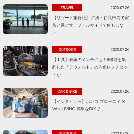
2023.07.26
TRAVEL
【リゾート旅行記】 沖縄・伊良部島で家
族と過ごす、プールサイドで何もしな
い…
2023.07.26
OUTDOOR
【工具】愛車のメンテにも！8機能を集
約した「デウォルト」の六角レンチセッ
トが…
2023.07.26
CAR & BIKE
【インタビュー】ボンゴ ブローニィ ✕
VAN LIVING 簡単なDIYで…
2023.07.26
OUTDOOR