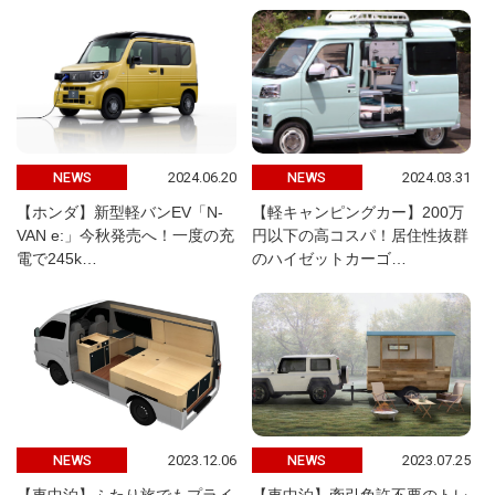
2024.06.20
2024.03.31
NEWS
NEWS
【ホンダ】新型軽バンEV「N-
【軽キャンピングカー】200万
VAN e:」今秋発売へ！一度の充
円以下の高コスパ！居住性抜群
電で245k…
のハイゼットカーゴ…
2023.12.06
2023.07.25
NEWS
NEWS