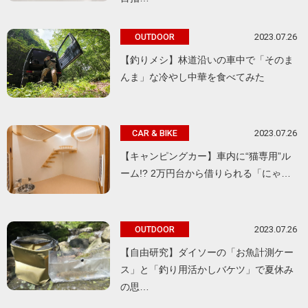
2023.07.26
OUTDOOR
【釣りメシ】林道沿いの車中で「そのま
んま」な冷やし中華を食べてみた
2023.07.26
CAR & BIKE
【キャンピングカー】車内に“猫専用”ル
ーム!? 2万円台から借りられる「にゃ…
2023.07.26
OUTDOOR
【自由研究】ダイソーの「お魚計測ケー
ス」と「釣り用活かしバケツ」で夏休み
の思…