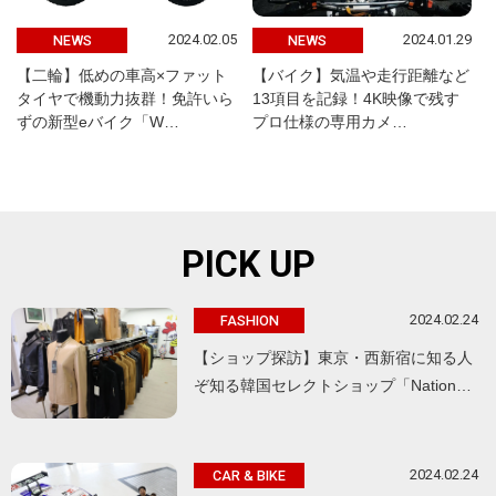
2024.02.05
2024.01.29
NEWS
NEWS
【二輪】低めの車高×ファット
【バイク】気温や走行距離など
タイヤで機動力抜群！免許いら
13項目を記録！4K映像で残す
ずの新型eバイク「W…
プロ仕様の専用カメ…
PICK UP
2024.02.24
FASHION
【ショップ探訪】東京・西新宿に知る人
ぞ知る韓国セレクトショップ「Nation…
2024.02.24
CAR & BIKE