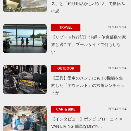
ス」と「釣り用活かしバケツ」で夏休み
の思…
2024.02.24
TRAVEL
【リゾート旅行記】 沖縄・伊良部島で家
族と過ごす、プールサイドで何もしな
い…
2024.02.24
OUTDOOR
【工具】愛車のメンテにも！8機能を集
約した「デウォルト」の六角レンチセッ
トが…
2024.02.24
CAR & BIKE
【インタビュー】ボンゴ ブローニィ ✕
VAN LIVING 簡単なDIYで…