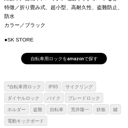
特徵／折り畳み式、超小型、高耐久性、盗難防止、
防水
カラー／ブラック
●SK STORE
自転車用ロックをamazonで探す
*自転車用ロック
IP65
サイクリング
ダイヤルロック
バイク
ブレードロック
ホルダー
盗難
自転車
荒井隆一
鉄板
鍵
電動キックボード