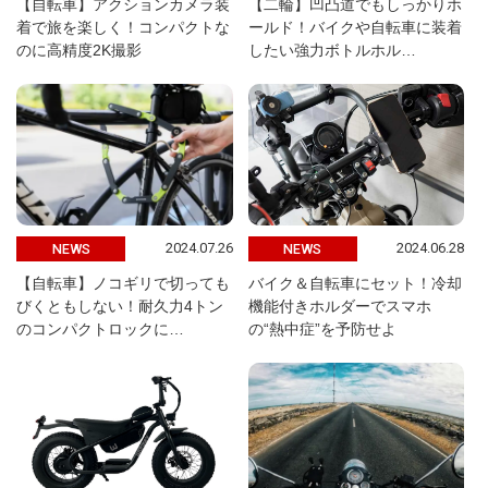
【自転車】アクションカメラ装
【二輪】凹凸道でもしっかりホ
着で旅を楽しく！コンパクトな
ールド！バイクや自転車に装着
のに高精度2K撮影
したい強力ボトルホル…
2024.07.26
2024.06.28
NEWS
NEWS
【自転車】ノコギリで切っても
バイク＆自転車にセット！冷却
びくともしない！耐久力4トン
機能付きホルダーでスマホ
のコンパクトロックに…
の“熱中症”を予防せよ