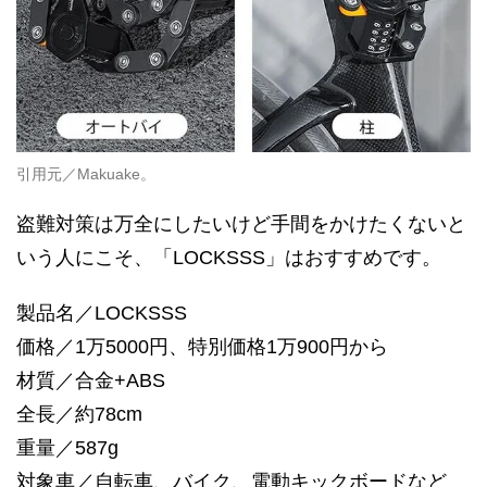
引用元／Makuake。
盗難対策は万全にしたいけど手間をかけたくないと
いう人にこそ、「LOCKSSS」はおすすめです。
製品名／LOCKSSS
価格／1万5000円、特別価格1万900円から
材質／合金+ABS
全長／約78cm
重量／587g
対象車／自転車、バイク、電動キックボードなど