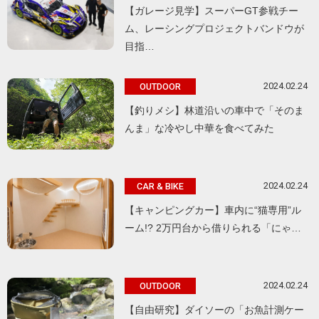
【ガレージ見学】スーパーGT参戦チー
ム、レーシングプロジェクトバンドウが
目指…
2024.02.24
OUTDOOR
【釣りメシ】林道沿いの車中で「そのま
んま」な冷やし中華を食べてみた
2024.02.24
CAR & BIKE
【キャンピングカー】車内に“猫専用”ル
ーム!? 2万円台から借りられる「にゃ…
2024.02.24
OUTDOOR
【自由研究】ダイソーの「お魚計測ケー