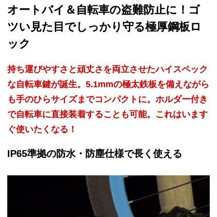
オートバイ＆自転車の盗難防止に！ゴ
ツい見た目でしっかり守る極厚鋼板ロ
ック
持ち運びやすさと頑丈さを両立させたハイスペック
な自転車鍵が誕生。5.1mmの極太鉄板を備えながら
も手のひらサイズまでコンパクトに。ホルダー付き
で自転車に直接装着することも可能。これはいます
ぐ使いたくなる！
IP65準拠の防水・防塵仕様で長く使える