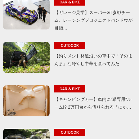
CAR & BIKE
【ガレージ見学】スーパーGT参戦チー
ム、レーシングプロジェクトバンドウが
目指…
OUTDOOR
【釣りメシ】林道沿いの車中で「そのま
んま」な冷やし中華を食べてみた
CAR & BIKE
【キャンピングカー】車内に“猫専用”ル
ーム!? 2万円台から借りられる「にゃ…
OUTDOOR