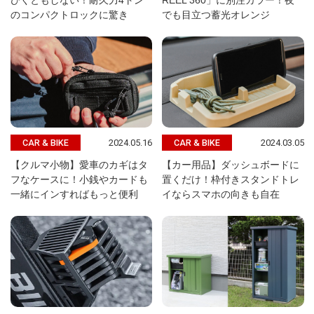
びくともしない！耐久力4トン
REEL 360」に別注カラー！夜
のコンパクトロックに驚き
でも目立つ蓄光オレンジ
2024.05.16
2024.03.05
CAR & BIKE
CAR & BIKE
【クルマ小物】愛車のカギはタ
【カー用品】ダッシュボードに
フなケースに！小銭やカードも
置くだけ！枠付きスタンドトレ
一緒にインすればもっと便利
イならスマホの向きも自在