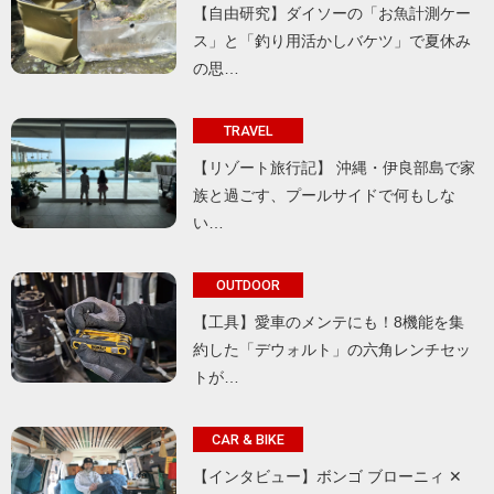
【自由研究】ダイソーの「お魚計測ケー
ス」と「釣り用活かしバケツ」で夏休み
の思…
TRAVEL
【リゾート旅行記】 沖縄・伊良部島で家
族と過ごす、プールサイドで何もしな
い…
OUTDOOR
【工具】愛車のメンテにも！8機能を集
約した「デウォルト」の六角レンチセッ
トが…
CAR & BIKE
【インタビュー】ボンゴ ブローニィ ✕