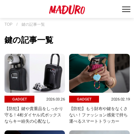
TOP
/
鍵の記事一覧
鍵の記事一覧
2026.03.26
2026.02.19
GADGET
GADGET
【防犯】鍵や貴重品をしっかり
【防犯】もう財布や鍵をなくさ
守る！4桁ダイヤル式ボックス
ない！ファッション感覚で持ち
ならキー紛失の心配なし
運べるスマートトラッカー