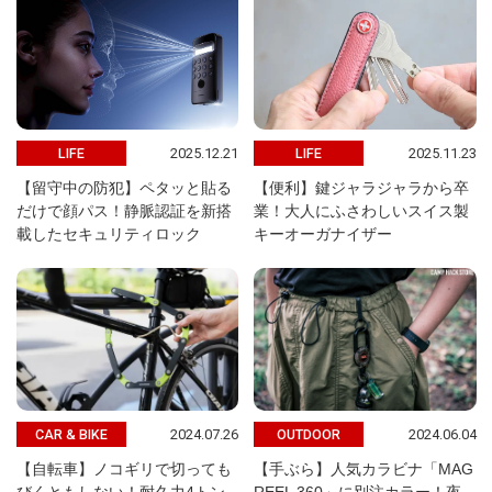
2025.12.21
2025.11.23
LIFE
LIFE
【留守中の防犯】ペタッと貼る
【便利】鍵ジャラジャラから卒
だけで顔パス！静脈認証を新搭
業！大人にふさわしいスイス製
載したセキュリティロック
キーオーガナイザー
2024.07.26
2024.06.04
CAR & BIKE
OUTDOOR
【自転車】ノコギリで切っても
【手ぶら】人気カラビナ「MAG