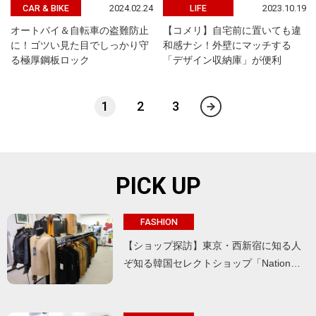
2024.02.24
2023.10.19
CAR & BIKE
LIFE
オートバイ＆自転車の盗難防止
【コメリ】自宅前に置いても違
に！ゴツい見た目でしっかり守
和感ナシ！外壁にマッチする
る極厚鋼板ロック
「デザイン収納庫」が便利
1
2
3
PICK UP
FASHION
【ショップ探訪】東京・西新宿に知る人
ぞ知る韓国セレクトショップ「Nation…